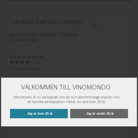
1
Leitz Eins Zwei Zero Riesling
Alkoholfritt från distriktet i Tyskland
av Josef Leitz.
Betyg recensenter
(1)
Betyg besökare
4
av 5
69
kr
VÄLKOMMEN TILL VINOMONDO
Vinomondo är en webbplats om vin och alkoholhaltiga drycker. För
2
att besöka webbplatsen måste du vara över 25 år.
Leitz Eins Zwei Zero
Sparkling Rosé
Lägg i varukorg
Jag är över 25 år
Jag är under 25 år
Alkoholfritt från distriktet i Tyskland
av Josef Leitz.