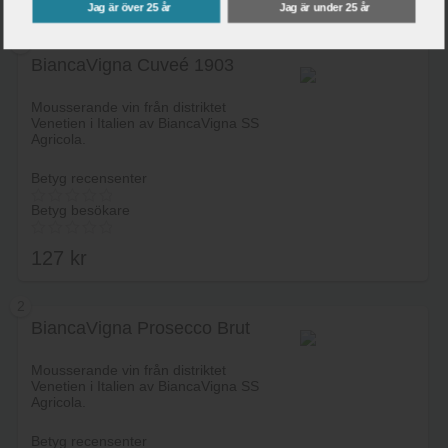
Jag är över 25 år
Jag är under 25 år
1
BiancaVigna Cuveé 1903
Mousserande vin från distriktet
Venetien i Italien av BiancaVigna SS
Agricola.
Betyg recensenter
Betyg besökare
127
kr
2
BiancaVigna Prosecco Brut
Lägg i varukorg
Mousserande vin från distriktet
Venetien i Italien av BiancaVigna SS
Agricola.
Betyg recensenter