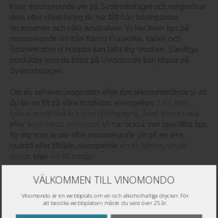
listar mousserande vin på Systembolaget och rangordnar
dem efter vilket betyg de har fått från tidningarnas
recensenter och våra användare. Vi har även tips på
mousserande vin från främst Frankrike, Italien och
Spanien som vi hoppas kan falla dig smaken. Samtliga
produkter som du hittar på Vinomondo kan köpas på
Systembolaget.
Om du behöver inspiration eller tips rekommenderar vi att
du tar en titt på våra topplistor, exempelvis
7 vin som
funkar minst lika bra som champagne,
årets bästa cava
eller
årets bästa prosecco
. Vi har också mer specifika tips
för dig som är ute efter mousserande vin till en viss
maträtt eller tillfälle, exempelvis
vin till löjrom
,
vin till
ostron
eller
vin till mingel
.
VÄLKOMMEN TILL VINOMONDO
Sortera på:
Vinomondo är en webbplats om vin och alkoholhaltiga drycker. För
att besöka webbplatsen måste du vara över 25 år.
Mitt Bolag: