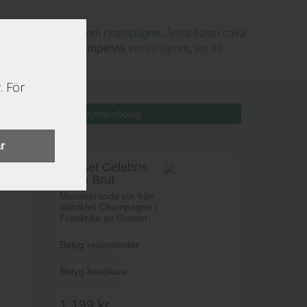
.
kar minst lika bra som champagne,
årets bästa cava
t eller tillfälle, exempelvis
vin till löjrom
,
vin till
. För
Mitt Bolag:
r
4
Gosset Celebris
Extra Brut
Mousserande vin från
distriktet Champagne i
Frankrike av Gosset.
Betyg recensenter
Betyg besökare
1,199
kr