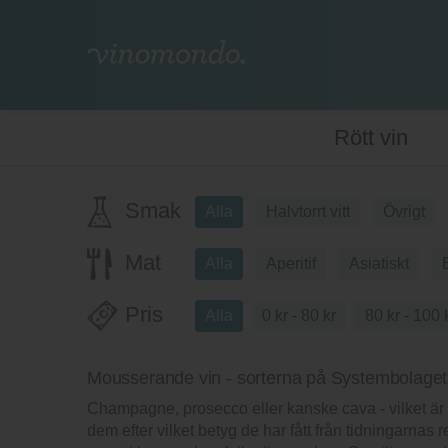
Rött vin
Smak
Alla
Halvtorrt vitt
Övrigt
Mat
Alla
Aperitif
Asiatiskt
Pris
Alla
0 kr - 80 kr
80 kr - 100 
Mousserande vin - sorterna på Systembolaget s
Champagne, prosecco eller kanske cava - vilket 
dem efter vilket betyg de har fått från tidningarna