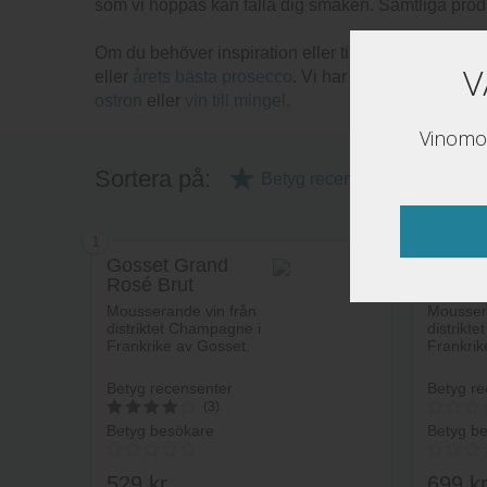
som vi hoppas kan falla dig smaken. Samtliga pro
Om du behöver inspiration eller tips rekommenderar v
V
eller
årets bästa prosecco
. Vi har också mer specifik
ostron
eller
vin till mingel
.
Vinomon
Sortera på:
Betyg recensenter
Bet
1
2
Gosset Grand
Gosse
Rosé Brut
Blanc 
Mousserande vin från
Mousser
distriktet Champagne i
distrikt
Frankrike av Gosset.
Frankrik
Betyg recensenter
Betyg re
(3)
Betyg besökare
Betyg b
4
av 5
529
kr
699
k