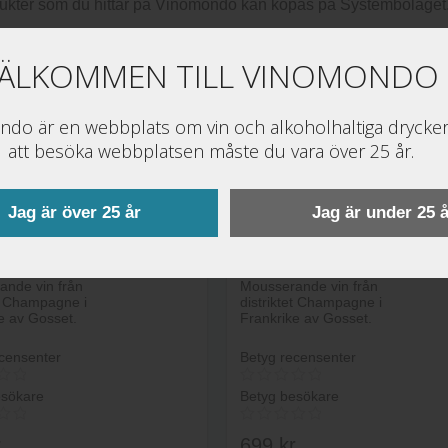
dukter som du hittar på Vinomondo kan köpas på Systembolaget
i att du tar en titt på våra topplistor, exempelvis
7 vin som fun
ÄLKOMMEN TILL VINOMONDO
a tips för dig som är ute efter mousserande vin till en viss maträt
do är en webbplats om vin och alkoholhaltiga drycker
att besöka webbplatsen måste du vara över 25 år.
yg besökare
Mest sålda
Pris
Jag är över 25 år
Jag är under 25 å
3
t Grand
Gosset Grand
de Blancs
Millesime Brut
ande vin från
Mousserande vin från
et Champagne i
distriktet Champagne i
e av Gosset.
Frankrike av Gosset.
censenter
Betyg recensenter
esökare
Betyg besökare
r
699
kr