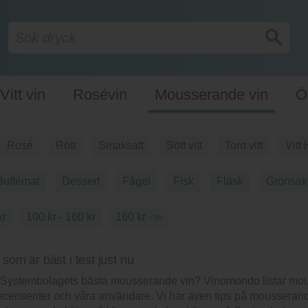
Vitt vin
Rosévin
Mousserande vin
Ö
Rosé
Rött
Smaksatt
Sött vitt
Torrt vitt
Vitt 
Buffémat
Dessert
Fågel
Fisk
Fläsk
Grönsak
kr
100 kr - 160 kr
160 kr - ∞
om är bäst i test just nu
är Systembolagets bästa mousserande vin? Vinomondo listar mo
s recensenter och våra användare. Vi har även tips på mousserand