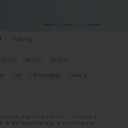
Topplistor
Artiklar
Om Vinomondo
l
Whisky
Halvtorrt
Vitt Sött
Vitt Torrt
er
Ost
Sällskapsdryck
Skaldjur
usserande vin på Systembolaget och rangordnar
e vin från främst Frankrike, Italien och Spanien