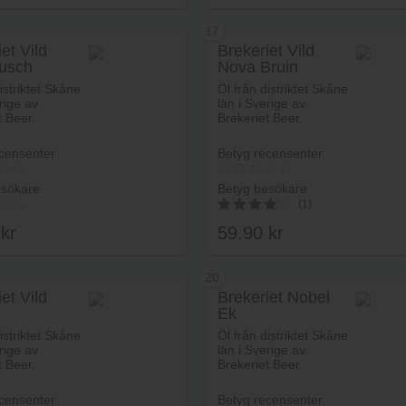
17
et Vild
Brekeriet Vild
usch
Nova Bruin
Lägg i varukorg
Lägg i va
istriktet Skåne
Öl från distriktet Skåne
rige av
län i Sverige av
t Beer.
Brekeriet Beer.
censenter
Betyg recensenter
esökare
Betyg besökare
(1)
0
kr
59.90
kr
4.00
av 5
20
et Vild
Brekeriet Nobel
Ek
Lägg i varukorg
Lägg i va
istriktet Skåne
Öl från distriktet Skåne
rige av
län i Sverige av
t Beer.
Brekeriet Beer.
censenter
Betyg recensenter