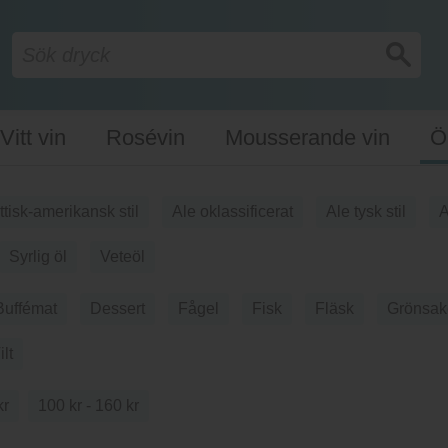
Vitt vin
Rosévin
Mousserande vin
Ö
ittisk-amerikansk stil
Ale oklassificerat
Ale tysk stil
A
Syrlig öl
Veteöl
Buffémat
Dessert
Fågel
Fisk
Fläsk
Grönsak
ilt
kr
100 kr - 160 kr