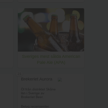
rukorg
Lägg i varukorg
Sveriges mest sålda American
Pale Ale (APA)
21
Brekeriet Aurora
rukorg
Öl från distriktet Skåne
län i Sverige av
Brekeriet Beer.
Betyg recensenter