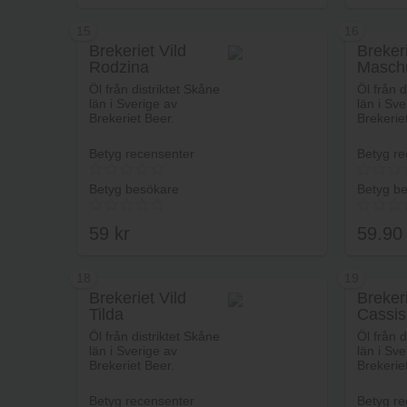
15
16
Brekeriet Vild
Brekeri
Rodzina
Masch
Lägg i varukorg
Öl från distriktet Skåne
Öl från d
län i Sverige av
län i Sve
Brekeriet Beer.
Brekerie
Betyg recensenter
Betyg re
Betyg besökare
Betyg b
59
kr
59.9
18
19
Brekeriet Vild
Brekeri
Tilda
Cassis
Lägg i varukorg
Öl från distriktet Skåne
Öl från d
län i Sverige av
län i Sve
Brekeriet Beer.
Brekerie
Betyg recensenter
Betyg re