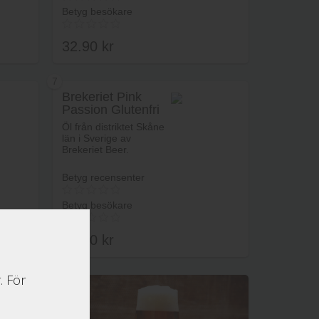
Betyg besökare
32.90
kr
7
Brekeriet Pink
Passion Glutenfri
rukorg
Lägg i varukorg
Öl från distriktet Skåne
län i Sverige av
Brekeriet Beer.
Betyg recensenter
Betyg besökare
34.90
kr
. För
rukorg
Lägg i varukorg