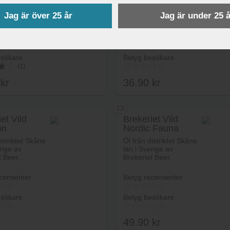
istriktet Skåne
Öl från distriktet Skåne
rige av
län i Sverige av
Jag är över 25 år
Jag är under 25 å
t Beer.
Brekeriet Beer.
censenter
Betyg recensenter
esökare
Betyg besökare
(1)
0
kr
36.90
kr
13
et Vild
Brekeriet Vild
on
Nordic Fauna
Lägg i varukorg
Lägg i va
istriktet Skåne
Öl från distriktet Skåne
rige av
län i Sverige av
t Beer.
Brekeriet Beer.
censenter
Betyg recensenter
esökare
Betyg besökare
49.90
kr