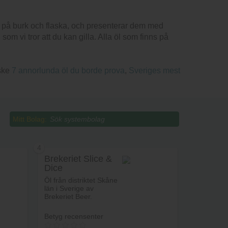
e på burk och flaska, och presenterar dem med
m vi tror att du kan gilla. Alla öl som finns på
nske
7 annorlunda öl du borde prova
,
Sveriges mest
Mitt Bolag:
4
Brekeriet Slice &
Dice
Öl från distriktet Skåne
län i Sverige av
Brekeriet Beer.
Betyg recensenter