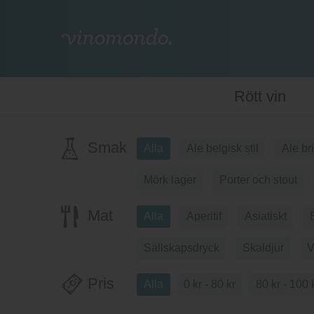
Rött vin
Smak
Alla
Ale belgisk stil
Ale br
Mörk lager
Porter och stout
Mat
Alla
Aperitif
Asiatiskt
Sällskapsdryck
Skaldjur
V
Pris
Alla
0 kr - 80 kr
80 kr - 100 