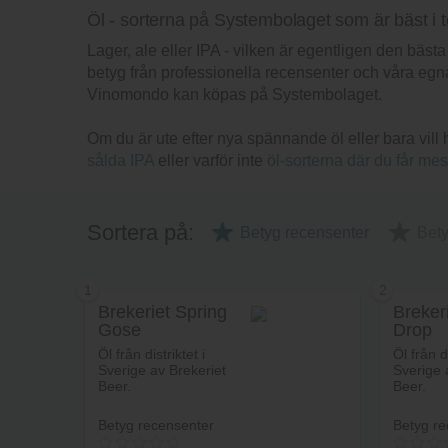
Öl - sorterna på Systembolaget som är bäst i t
Lager, ale eller IPA - vilken är egentligen den bä
betyg från professionella recensenter och våra egna
Vinomondo kan köpas på Systembolaget.
Om du är ute efter nya spännande öl eller bara vill
sålda IPA
eller varför inte
öl-sorterna där du får mes
Sortera på:
Betyg recensenter
Bet
1
2
Brekeriet Spring
Breker
Gose
Drop
Öl från distriktet i
Öl från di
Sverige av Brekeriet
Sverige 
Beer.
Beer.
Betyg recensenter
Betyg re