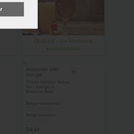
r
Öl till ost - sex klockrena
kombinationer
14
Brekeriet Vild
Rouge
rukorg
Öl från distriktet Skåne
län i Sverige av
Brekeriet Beer.
Betyg recensenter
Betyg besökare
54
kr