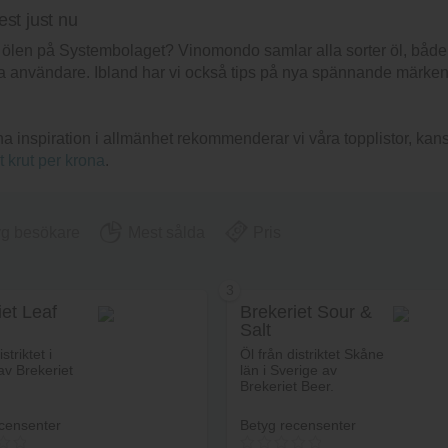
est just nu
sta ölen på Systembolaget? Vinomondo samlar alla sorter öl, båd
 användare. Ibland har vi också tips på nya spännande märken so
 ha inspiration i allmänhet rekommenderar vi våra topplistor, ka
t krut per krona
.
yg besökare
Mest sålda
Pris
3
iet Leaf
Brekeriet Sour &
Salt
striktet i
Öl från distriktet Skåne
av Brekeriet
län i Sverige av
Brekeriet Beer.
censenter
Betyg recensenter