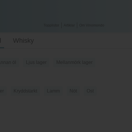
Topplistor
Artiklar
Om Vinomondo
l
Whisky
nnan öl
Ljus lager
Mellanmörk lager
er
Kryddstarkt
Lamm
Nöt
Ost