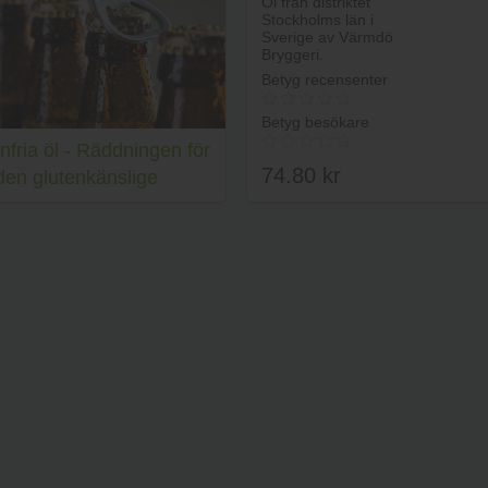
Öl från distriktet
AB
Stockholms län i
Sverige av Värmdö
Bryggeri.
Betyg recensenter
Betyg besökare
enfria öl - Räddningen för
74.80
kr
den glutenkänslige
Lägg i va