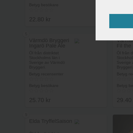
Betyg besökare
Betyg b
22.80
kr
23.4
5
6
Värmdö Bryggeri
Värmdö
Ingarö Pale Ale
Fil the
Lägg i varukorg
Öl från distriktet
Öl från d
Stockholms län i
Stockhol
Sverige av Värmdö
Sverige
Bryggeri.
Bryggeri
Betyg recensenter
Betyg re
Betyg besökare
Betyg b
25.70
kr
29.4
9
Elda TryffelSaison
Lägg i varukorg