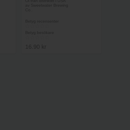
Öl från distriktet i USA
av Sweetwater Brewing
Co..
Betyg recensenter
Betyg besökare
16.90
kr
rukorg
Lägg i varukorg