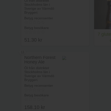
Öl från distriktet
Stockholms län i
Sverige av Värmdö
Bryggeri.
Betyg recensenter
Betyg besökare
7 glut
51.30
kr
11
Northern Forest
Honey Ale
Lägg i varukorg
Öl från distriktet
Stockholms län i
Sverige av Värmdö
Bryggeri.
Betyg recensenter
Betyg besökare
158.10
kr