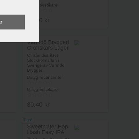
Betyg besökare
24.60
kr
r
8
Värmdö Bryggeri
Grönskärs Lager
rukorg
Lägg i varukorg
Öl från distriktet
Stockholms län i
Sverige av Värmdö
Bryggeri.
Betyg recensenter
Betyg besökare
30.40
kr
Tips!
Sweetwater Hop
Hash Easy IPA
rukorg
Lägg i varukorg