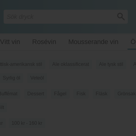
Vitt vin
Rosévin
Mousserande vin
Ö
ittisk-amerikansk stil
Ale oklassificerat
Ale tysk stil
A
Syrlig öl
Veteöl
Buffémat
Dessert
Fågel
Fisk
Fläsk
Grönsak
ilt
kr
100 kr - 160 kr