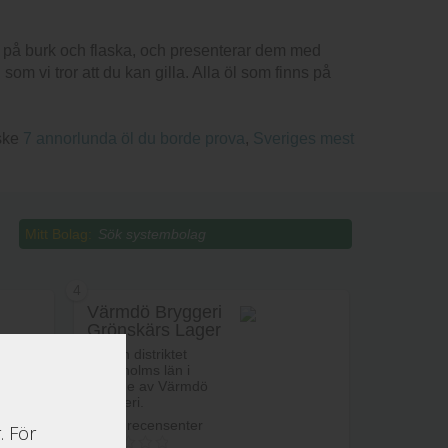
e på burk och flaska, och presenterar dem med
m vi tror att du kan gilla. Alla öl som finns på
nske
7 annorlunda öl du borde prova
,
Sveriges mest
Mitt Bolag:
4
Värmdö Bryggeri
Grönskärs Lager
Öl från distriktet
Stockholms län i
Sverige av Värmdö
Bryggeri.
Betyg recensenter
. För