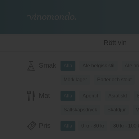
Rött vin
Smak
Alla
Ale belgisk stil
Ale br
Mörk lager
Porter och stout
Mat
Alla
Aperitif
Asiatiskt
Sällskapsdryck
Skaldjur
V
Pris
Alla
0 kr - 80 kr
80 kr - 100 