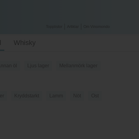
Topplistor
Artiklar
Om Vinomondo
l
Whisky
nnan öl
Ljus lager
Mellanmörk lager
er
Kryddstarkt
Lamm
Nöt
Ost