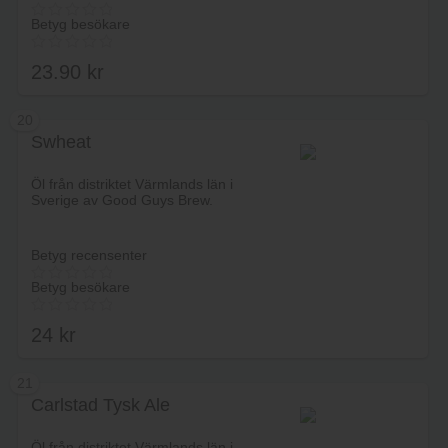
Betyg besökare
23.90
kr
20
Swheat
Lägg i varukorg
Öl från distriktet Värmlands län i
Sverige av Good Guys Brew.
Betyg recensenter
Betyg besökare
24
kr
21
Carlstad Tysk Ale
Lägg i varukorg
Öl från distriktet Värmlands län i