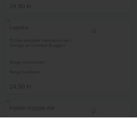
24.90
kr
29
Lupulus
Lägg i varukorg
Öl från distriktet Värmlands län i
Sverige av Carlstad Bryggeri.
Betyg recensenter
Betyg besökare
24.90
kr
30
Fryken Koppar Ale
Lägg i varukorg
Öl från distriktet Värmlands län i
Sverige av Västra Ämterviks
Bryggeri.