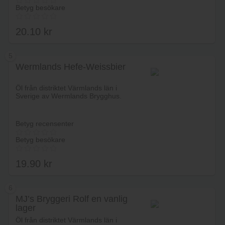
Betyg besökare
20.10
kr
5
Wermlands Hefe-Weissbier
Lägg i varukorg
Öl från distriktet Värmlands län i
Sverige av Wermlands Brygghus.
Betyg recensenter
Betyg besökare
19.90
kr
6
MJ’s Bryggeri Rolf en vanlig
lager
Lägg i varukorg
Öl från distriktet Värmlands län i