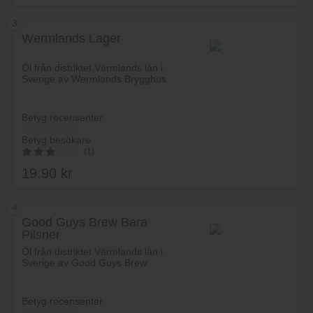
3
Wermlands Lager
Lägg i varukorg
Öl från distriktet Värmlands län i
Sverige av Wermlands Brygghus.
Betyg recensenter
Betyg besökare
(1)
19.90
kr
3.00
av 5
4
Good Guys Brew Bara
Pilsner
Lägg i varukorg
Öl från distriktet Värmlands län i
Sverige av Good Guys Brew.
Betyg recensenter