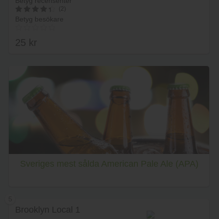
Betyg recensenter
(2)
Betyg besökare
4.5
av 5
25
kr
Lägg i varukorg
Sveriges mest sålda American Pale Ale (APA)
5
Brooklyn Local 1