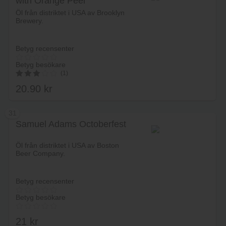
with Orange Peel
Lägg i varukorg
Öl från distriktet i USA av Brooklyn
Brewery.
Betyg recensenter
Betyg besökare
(1)
20.90
kr
3.00
av 5
31
Samuel Adams Octoberfest
Lägg i varukorg
Öl från distriktet i USA av Boston
Beer Company.
Betyg recensenter
Betyg besökare
21
kr