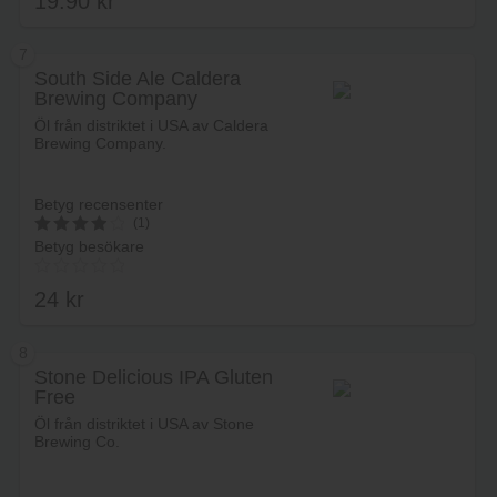
19.90
kr
7
South Side Ale Caldera
Brewing Company
Lägg i varukorg
Öl från distriktet i USA av Caldera
Brewing Company.
Betyg recensenter
(1)
Betyg besökare
4
av 5
24
kr
8
Stone Delicious IPA Gluten
Free
Lägg i varukorg
Öl från distriktet i USA av Stone
Brewing Co.