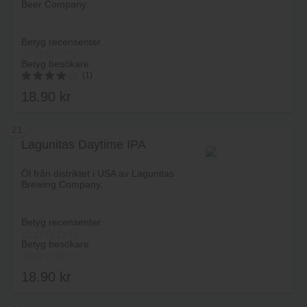
Beer Company.
Betyg recensenter
Betyg besökare
(1)
18.90
kr
4.00
av 5
21
Lagunitas Daytime IPA
Lägg i varukorg
Öl från distriktet i USA av Lagunitas
Brewing Company.
Betyg recensenter
Betyg besökare
18.90
kr