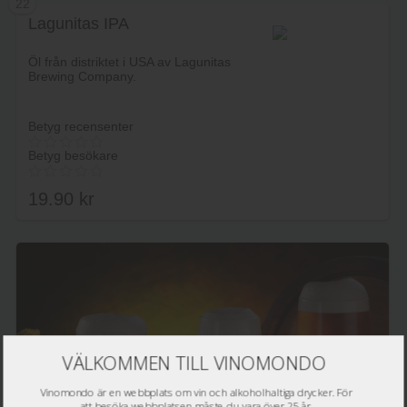
22
Lagunitas IPA
Lägg i varukorg
Öl från distriktet i USA av Lagunitas
Brewing Company.
Betyg recensenter
Betyg besökare
19.90
kr
Lägg i varukorg
VÄLKOMMEN TILL VINOMONDO
Vinomondo är en webbplats om vin och alkoholhaltiga drycker. För
att besöka webbplatsen måste du vara över 25 år.