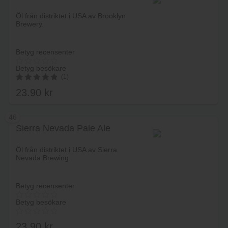
Lägg i varukorg
Öl från distriktet i USA av Brooklyn
Brewery.
Betyg recensenter
Betyg besökare
(1)
23.90
kr
5.00
av 5
46
Sierra Nevada Pale Ale
Lägg i varukorg
Öl från distriktet i USA av Sierra
Nevada Brewing.
Betyg recensenter
Betyg besökare
23.90
kr