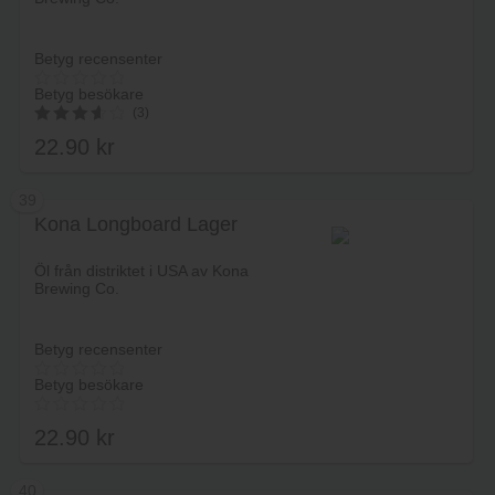
Betyg recensenter
Betyg besökare
(3)
22.90
kr
3.67
av 5
39
Kona Longboard Lager
Lägg i varukorg
Öl från distriktet i USA av Kona
Brewing Co.
Betyg recensenter
Betyg besökare
22.90
kr
40