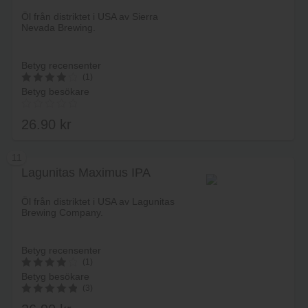
Lägg i varukorg
Öl från distriktet i USA av Sierra
Nevada Brewing.
Betyg recensenter
(1)
Betyg besökare
4
av 5
26.90
kr
11
Lagunitas Maximus IPA
Lägg i varukorg
Öl från distriktet i USA av Lagunitas
Brewing Company.
Betyg recensenter
(1)
Betyg besökare
4
(3)
av 5