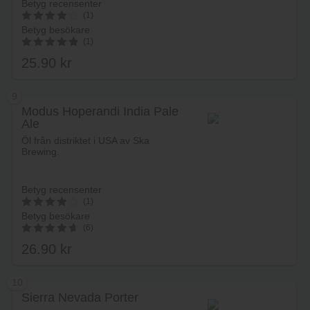
Betyg recensenter
(1)
Betyg besökare
4
(1)
av 5
25.90
kr
5.00
av 5
9
Modus Hoperandi India Pale
Ale
Lägg i varukorg
Öl från distriktet i USA av Ska
Brewing.
Betyg recensenter
(1)
Betyg besökare
4
(6)
av 5
26.90
kr
4.83
av 5
10
Sierra Nevada Porter