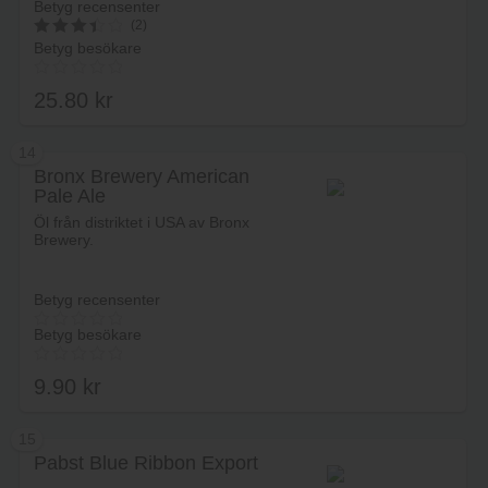
Betyg recensenter
(2)
Betyg besökare
3.5
av 5
25.80
kr
14
Bronx Brewery American
Pale Ale
Lägg i varukorg
Öl från distriktet i USA av Bronx
Brewery.
Betyg recensenter
Betyg besökare
9.90
kr
15
Pabst Blue Ribbon Export