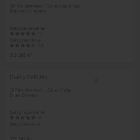
Öl från distriktet i USA av Lagunitas
Brewing Company.
Betyg recensenter
(1)
Betyg besökare
5
(10)
av 5
23.90
kr
4.70
av 5
2
Dale’s Pale Ale
Lägg i varukorg
Öl från distriktet i USA av Oskar
Blues Brewery.
Betyg recensenter
(2)
Betyg besökare
5
av 5
25.90
kr