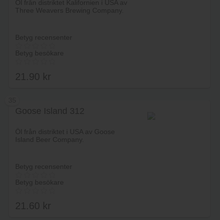
Öl från distriktet Kalifornien i USA av
Three Weavers Brewing Company.
Betyg recensenter
Betyg besökare
21.90
kr
35
Goose Island 312
Lägg i varukorg
Öl från distriktet i USA av Goose
Island Beer Company.
Betyg recensenter
Betyg besökare
21.60
kr