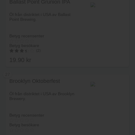
Ballast Point Grunion IPA
Lägg i varukorg
Öl från distriktet i USA av Ballast
Point Brewing.
Betyg recensenter
Betyg besökare
(2)
19.90
kr
3.50
av 5
27
Brooklyn Oktoberfest
Lägg i varukorg
Öl från distriktet i USA av Brooklyn
Brewery.
Betyg recensenter
Betyg besökare