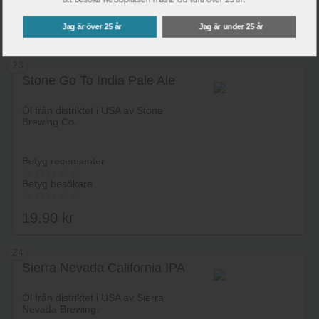
Listan för dig som gillar riktigt stora öl
Jag är över 25 år
Jag är under 25 år
23
Stone Go To India Pale Ale
Öl från distriktet i USA av Stone
Brewing Co.
Betyg recensenter
Betyg besökare
19.90
kr
24
Sierra Nevada California IPA
Lägg i varukorg
Öl från distriktet i USA av Sierra
Nevada Brewing.