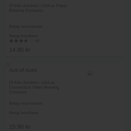
Lägg i varukorg
Öl från distriktet i USA av Pabst
Brewing Company.
Betyg recensenter
Betyg besökare
(4)
14.90
kr
3.75
av 5
16
Ace of Aces
Lägg i varukorg
Öl från distriktet i USA av
Connecticut Valley Brewing
Company.
Betyg recensenter
Betyg besökare
15.90
kr