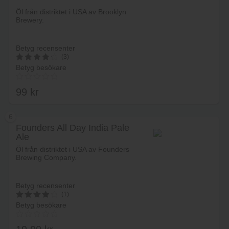
Öl från distriktet i USA av Brooklyn
Brewery.
Betyg recensenter
(3)
Betyg besökare
4.3333333333333
av 5
99
kr
6
Founders All Day India Pale
Ale
Lägg i varukorg
Öl från distriktet i USA av Founders
Brewing Company.
Betyg recensenter
(1)
Betyg besökare
4
av 5