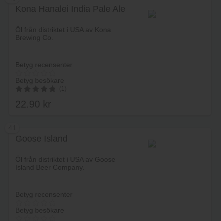
Kona Hanalei India Pale Ale
Lägg i varukorg
Öl från distriktet i USA av Kona
Brewing Co.
Betyg recensenter
Betyg besökare
(1)
22.90
kr
5.00
av 5
41
Goose Island
Lägg i varukorg
Öl från distriktet i USA av Goose
Island Beer Company.
Betyg recensenter
Betyg besökare