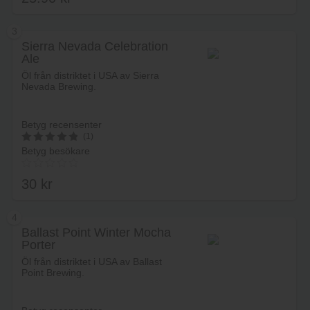
3
Sierra Nevada Celebration
Ale
Lägg i varukorg
Öl från distriktet i USA av Sierra
Nevada Brewing.
Betyg recensenter
(1)
Betyg besökare
5
av 5
30
kr
4
Ballast Point Winter Mocha
Porter
Lägg i varukorg
Öl från distriktet i USA av Ballast
Point Brewing.