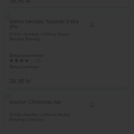
26.90
kr
5.00
av 5
12
Sierra Nevada Torpedo Extra
IPA
Lägg i varukorg
Öl från distriktet i USA av Sierra
Nevada Brewing.
Betyg recensenter
(1)
Betyg besökare
4
av 5
26.90
kr
13
Anchor Christmas Ale
Lägg i varukorg
Öl från distriktet i USA av Anchor
Brewing Company.