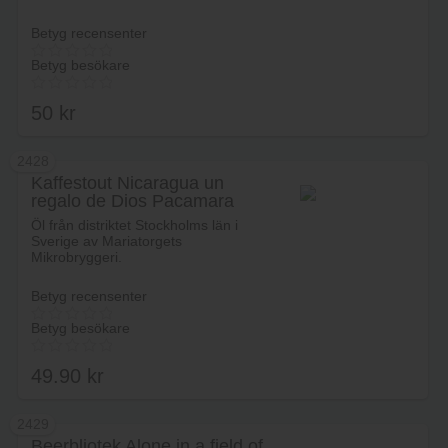
Betyg recensenter
Betyg besökare
50
kr
2428
Kaffestout Nicaragua un
regalo de Dios Pacamara
Lägg i varukorg
natural
Öl från distriktet Stockholms län i
Sverige av Mariatorgets
Mikrobryggeri.
Betyg recensenter
Betyg besökare
49.90
kr
2429
Beerbliotek Alone in a field of