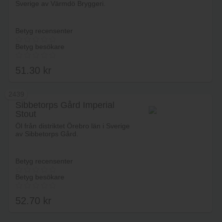
Sverige av Värmdö Bryggeri.
Betyg recensenter
Betyg besökare
51.30
kr
2439
Sibbetorps Gård Imperial
Stout
Lägg i varukorg
Öl från distriktet Örebro län i Sverige
av Sibbetorps Gård.
Betyg recensenter
Betyg besökare
52.70
kr