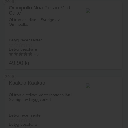
2408
Omnipollo Noa Pecan Mud
Cake
Lägg i varukorg
Öl från distriktet i Sverige av
Omnipollo.
Betyg recensenter
Betyg besökare
(3)
49.90
kr
5.00
av 5
2409
Kaakao Kaakao
Lägg i varukorg
Öl från distriktet Västerbottens län i
Sverige av Bryggverket.
Betyg recensenter
Betyg besökare