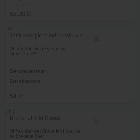
52.90
kr
2441
Tank Sample 2 India Pale Ale
Lägg i varukorg
Öl från distriktet i Sverige av
Omnipollo AB.
Betyg recensenter
Betyg besökare
54
kr
2442
Brekeriet Vild Rouge
Lägg i varukorg
Öl från distriktet Skåne län i Sverige
av Brekeriet Beer.