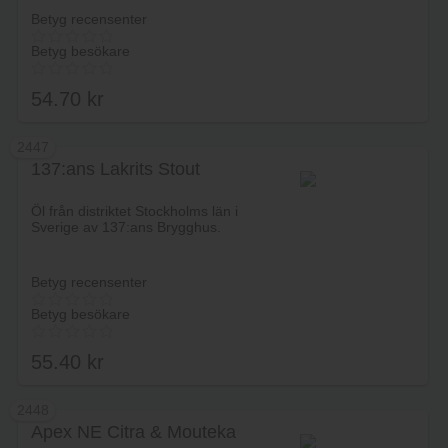
Betyg recensenter
Betyg besökare
54.70
kr
2447
137:ans Lakrits Stout
Lägg i varukorg
Öl från distriktet Stockholms län i
Sverige av 137:ans Brygghus.
Betyg recensenter
Betyg besökare
55.40
kr
2448
Apex NE Citra & Mouteka