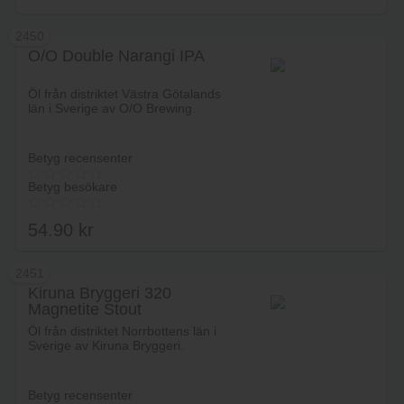
2450
O/O Double Narangi IPA
Lägg i varukorg
Öl från distriktet Västra Götalands
län i Sverige av O/O Brewing.
Betyg recensenter
Betyg besökare
54.90
kr
2451
Kiruna Bryggeri 320
Magnetite Stout
Lägg i varukorg
Öl från distriktet Norrbottens län i
Sverige av Kiruna Bryggeri.
Betyg recensenter