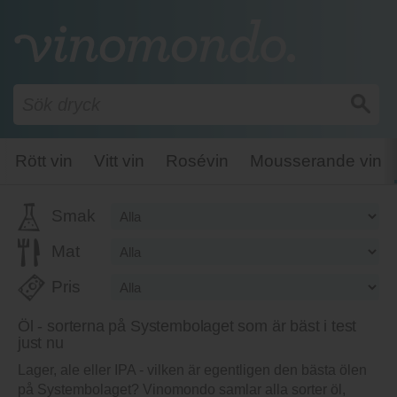
Betyg besökare
48.50
kr
2405
Dugges Cocoa Cacao
Lägg i varukorg
Öl från distriktet Västra Götalands
län i Sverige av Dugges Bryggeri.
Betyg recensenter
Betyg besökare
50
kr
2406
Apex Acme IPA
Lägg i varukorg
Öl från distriktet Örebro län i Sverige