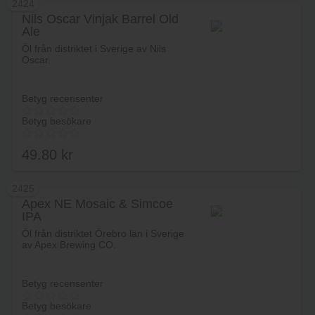
2424
Nils Oscar Vinjak Barrel Old
Ale
Lägg i varukorg
Öl från distriktet i Sverige av Nils
Oscar.
Betyg recensenter
Betyg besökare
49.80
kr
2425
Apex NE Mosaic & Simcoe
IPA
Lägg i varukorg
Öl från distriktet Örebro län i Sverige
av Apex Brewing CO.
Betyg recensenter
Betyg besökare