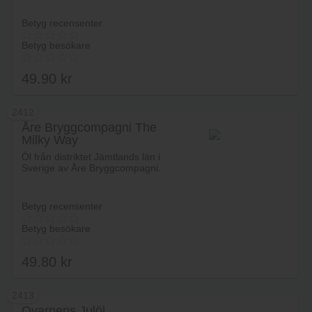
Betyg recensenter
Betyg besökare
49.90
kr
2412
Åre Bryggcompagni The
Milky Way
Lägg i varukorg
Öl från distriktet Jämtlands län i
Sverige av Åre Bryggcompagni.
Betyg recensenter
Betyg besökare
49.80
kr
2413
Qvarnens Julöl