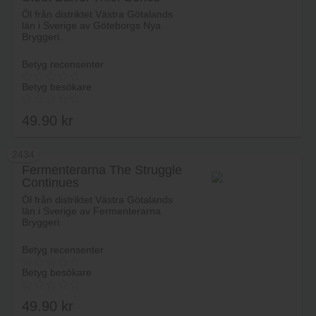
Lägg i varukorg
Göteborgs Nya Bryggeri AB
Öl från distriktet Västra Götalands
län i Sverige av Göteborgs Nya
Bryggeri.
Betyg recensenter
Betyg besökare
49.90
kr
2434
Fermenterarna The Struggle
Continues
Lägg i varukorg
Öl från distriktet Västra Götalands
län i Sverige av Fermenterarna
Bryggeri.
Betyg recensenter
Betyg besökare
49.90
kr