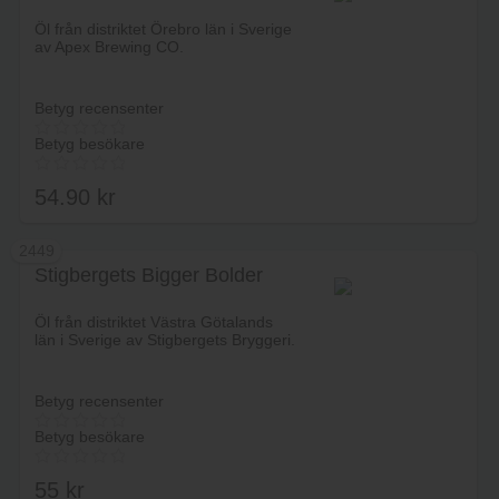
Lägg i varukorg
Öl från distriktet Örebro län i Sverige
av Apex Brewing CO.
Betyg recensenter
Betyg besökare
54.90
kr
2449
Stigbergets Bigger Bolder
Lägg i varukorg
Öl från distriktet Västra Götalands
län i Sverige av Stigbergets Bryggeri.
Betyg recensenter
Betyg besökare
55
kr