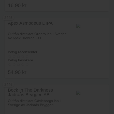
16.90
kr
2445
Apex Asmodeus DIPA
Lägg i varukorg
Öl från distriktet Örebro län i Sverige
av Apex Brewing CO.
Betyg recensenter
Betyg besökare
54.90
kr
2446
Bock In The Darkness
Jädraås Bryggeri AB
Lägg i varukorg
Öl från distriktet Gävleborgs län i
Sverige av Jädraås Bryggeri.