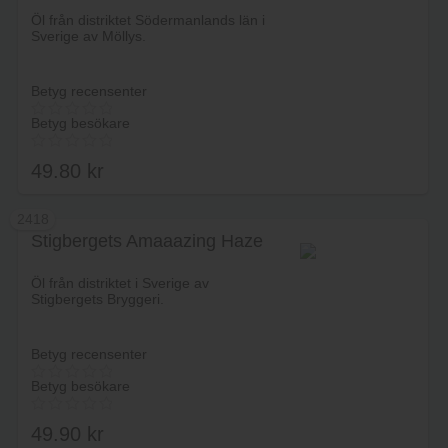
Lägg i varukorg
Öl från distriktet Södermanlands län i
Sverige av Möllys.
Betyg recensenter
Betyg besökare
49.80
kr
2418
Stigbergets Amaaazing Haze
Lägg i varukorg
Öl från distriktet i Sverige av
Stigbergets Bryggeri.
Betyg recensenter
Betyg besökare
49.90
kr