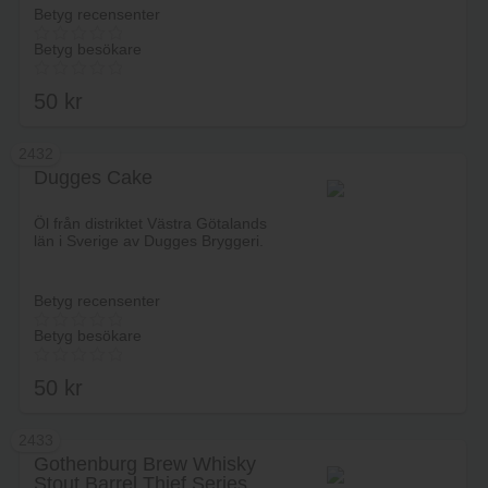
Betyg recensenter
Betyg besökare
50
kr
2432
Dugges Cake
Lägg i varukorg
Öl från distriktet Västra Götalands
län i Sverige av Dugges Bryggeri.
Betyg recensenter
Betyg besökare
50
kr
2433
Gothenburg Brew Whisky
Stout Barrel Thief Series