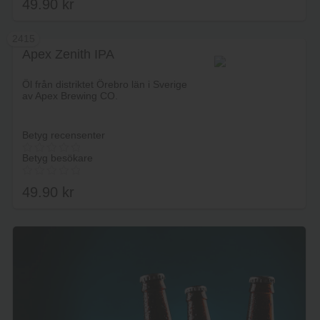
49.90
kr
2415
Apex Zenith IPA
Lägg i varukorg
Öl från distriktet Örebro län i Sverige
av Apex Brewing CO.
Betyg recensenter
Betyg besökare
49.90
kr
Lägg i varukorg