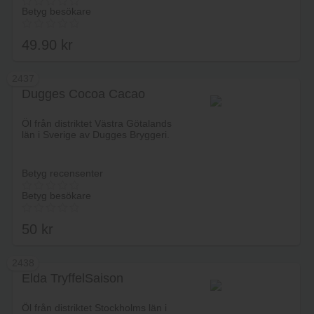
Betyg besökare
49.90
kr
2437
Dugges Cocoa Cacao
Lägg i varukorg
Öl från distriktet Västra Götalands
län i Sverige av Dugges Bryggeri.
Betyg recensenter
Betyg besökare
50
kr
2438
Elda TryffelSaison
Lägg i varukorg
Öl från distriktet Stockholms län i