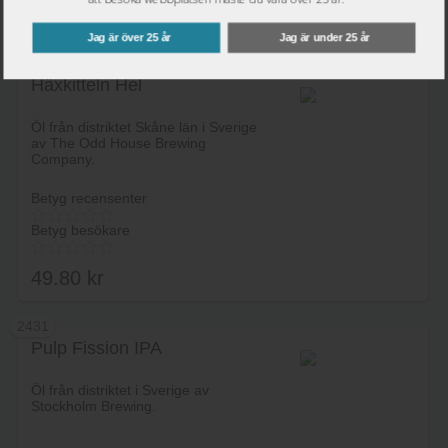
Jag är över 25 år
Jag är under 25 år
2430
Häxkitteln Hel
Öl från distriktet Skåne län i Sverige
av The Odd House Brewing
Company.
Betyg recensenter
Betyg besökare
49.80
kr
2431
Pulp Fission IPA
Lägg i varukorg
Öl från distriktet i Sverige av
Stockholm Brewing.