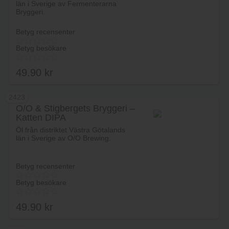
län i Sverige av Fermenterarna
Bryggeri.
Betyg recensenter
Betyg besökare
49.90
kr
2423
O/O & Stigbergets Bryggeri –
Katten DIPA
Lägg i varukorg
Öl från distriktet Västra Götalands
län i Sverige av O/O Brewing.
Betyg recensenter
Betyg besökare
49.90
kr