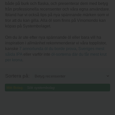
av Apex Brewing CO.
Betyg recensenter
Betyg besökare
49.90
kr
2407
RLGK 18868 Celebration
Stout
Lägg i varukorg
Öl från distriktet Västra Götalands
län i Sverige av All In Brewing.
Betyg recensenter
Betyg besökare
49.90
kr