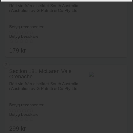
Rött vin från distriktet South Australia
i Australien av G Patritti & Co Pty Ltd.
Betyg recensenter
Betyg besökare
179
kr
2
Section 181 McLaren Vale
Grenache
Lägg i varukorg
Rött vin från distriktet South Australia
i Australien av G Patritti & Co Pty Ltd.
Betyg recensenter
Betyg besökare
299
kr