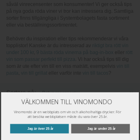
såväl vinrecensenter som konsumenter! Vi ger också tips
på nya goda röda viner vi tror kan intressera dig. Samtliga
sorter finns tillgängliga i Systembolagets fasta sortiment
eller via beställningssortimentet.
Behöver du inspiration eller tips rekommenderar vi våra
topplistor! Kanske är du intresserad av
riktigt bra rött vin
under 100 kr
,
9 bästa röda vinerna på bag-in-box
eller
rött
vin som passar perfekt till pizza
. Vi har också tips till dig
som är ute efter vin till en viss maträtt, exempelvis
vin till
pasta
,
vin till grillat
eller varför inte
vin till tacos
?
Sortera på:
VÄLKOMMEN TILL VINOMONDO
Mitt Bolag:
Vinomondo är en webbplats om vin och alkoholhaltiga drycker. För
att besöka webbplatsen måste du vara över 25 år.
1
Jag är över 25 år
Jag är under 25 år
Saperavi Barossa Valley