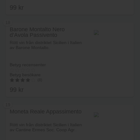
99
kr
18
Barone Montalto Nero
d’Avola Passivento
Lägg i varukorg
Rött vin från distriktet Sicilien i Italien
av Barone Montalto.
Betyg recensenter
Betyg besökare
(8)
99
kr
4.13
av 5
19
Moneta Reale Appassimento
Lägg i varukorg
Rött vin från distriktet Sicilien i Italien
av Cantine Ermes Soc. Coop Agr..