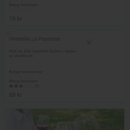
Betyg besökare
79
kr
10
Vinistella La Passione
Lägg i varukorg
Rött vin från distriktet Sicilien i Italien
av ViniMundi.
Betyg recensenter
Betyg besökare
(3)
89
kr
3.33
av 5
Lägg i varukorg