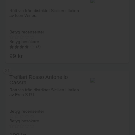
Lägg i varukorg
Rött vin från distriktet Sicilien i Italien
av Icon Wines.
Betyg recensenter
Betyg besökare
(8)
99
kr
3.75
av 5
21
Trefilari Rosso Antonello
Cassra
Lägg i varukorg
Rött vin från distriktet Sicilien i Italien
av Eres S.R.L.
Betyg recensenter
Betyg besökare