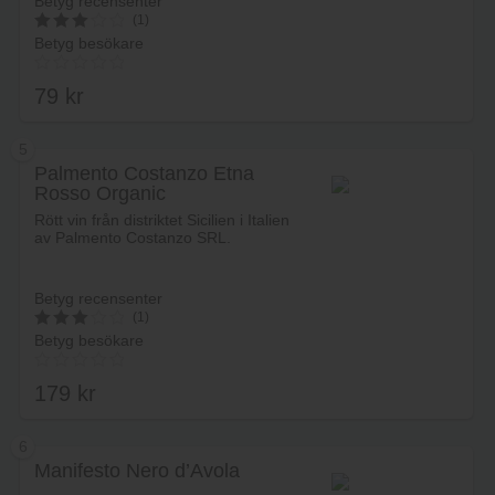
Betyg recensenter
(1)
Betyg besökare
3
av 5
79
kr
5
Palmento Costanzo Etna
Rosso Organic
Lägg i varukorg
Rött vin från distriktet Sicilien i Italien
av Palmento Costanzo SRL.
Betyg recensenter
(1)
Betyg besökare
3
av 5
179
kr
6
Manifesto Nero d’Avola