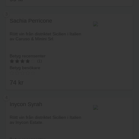
av 5
3
Sachia Perricone
Lägg i varukorg
Rött vin från distriktet Sicilien i Italien
av Caruso & Minini Srl.
Betyg recensenter
(1)
Betyg besökare
4
av 5
74
kr
4
Inycon Syrah
Lägg i varukorg
Rött vin från distriktet Sicilien i Italien
av Inycon Estate.