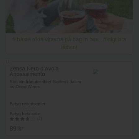
9 bästa röda vinerna på bag in box - riktigt bra
lådvin!
11
Zensa Nero d’Avola
Appassimento
Rött vin från distriktet Sicilien i Italien
av Orion Wines.
Betyg recensenter
Betyg besökare
(4)
89
kr
3.75
av 5