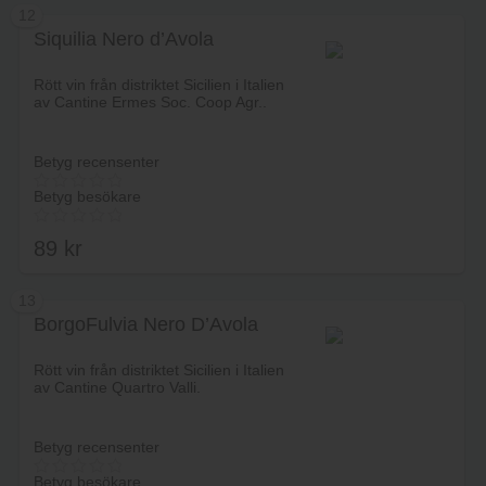
12
Siquilia Nero d’Avola
Lägg i varukorg
Rött vin från distriktet Sicilien i Italien
av Cantine Ermes Soc. Coop Agr..
Betyg recensenter
Betyg besökare
89
kr
13
BorgoFulvia Nero D’Avola
Lägg i varukorg
Rött vin från distriktet Sicilien i Italien
av Cantine Quartro Valli.
Betyg recensenter
Betyg besökare