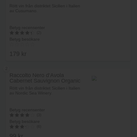
Rött vin från distriktet Sicilien i Italien
av Cusumano.
Betyg recensenter
(2)
Betyg besökare
4.5
av 5
179
kr
2
Raccolto Nero d’Avola
Cabernet Sauvignon Organic
Lägg i varukorg
Rött vin från distriktet Sicilien i Italien
av Nordic Sea Winery.
Betyg recensenter
(3)
Betyg besökare
4.0666666666667
(6)
av 5
99
kr
3.33