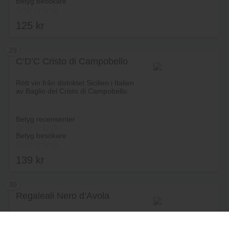
Betyg besökare
125
kr
29
C’D’C Cristo di Campobello
Lägg i varukorg
Rött vin från distriktet Sicilien i Italien
av Baglio del Cristo di Campobello.
Betyg recensenter
Betyg besökare
139
kr
30
Regaleali Nero d’Avola
Lägg i varukorg
Rött vin från distriktet Sicilien i Italien
av Tasca d'Almerita.