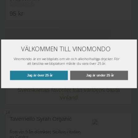
95
kr
Lägg i varukorg
VÄLKOMMEN TILL VINOMONDO
Vinomondo är en webbplats om vin och alkoholhaltiga drycker. För
att besöka webbplatsen måste du vara över 25 år.
Jag är över 25 år
Jag är under 25 år
Svenskarnas favoriter från världens bästa
vinland
14
Tavernello Syrah Organic
Rött vin från distriktet Sicilien i Italien
av Caviro.