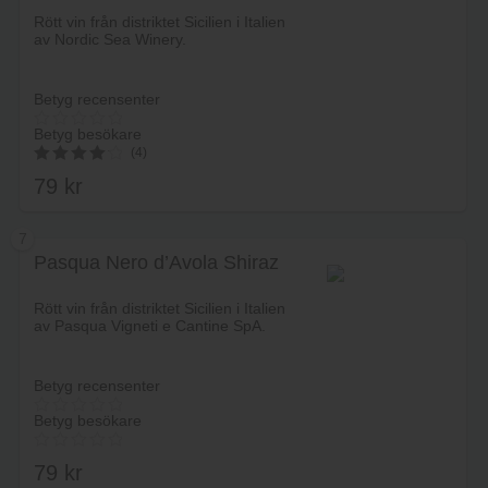
Lägg i varukorg
Rött vin från distriktet Sicilien i Italien
av Nordic Sea Winery.
Betyg recensenter
Betyg besökare
(4)
79
kr
4.25
av 5
7
Pasqua Nero d’Avola Shiraz
Lägg i varukorg
Rött vin från distriktet Sicilien i Italien
av Pasqua Vigneti e Cantine SpA.
Betyg recensenter
Betyg besökare
79
kr