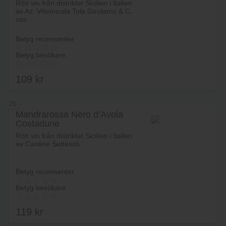
Rött vin från distriktet Sicilien i Italien
av Az. Vitivinicola Tola Girolamo & C.
sas..
Betyg recensenter
Betyg besökare
109
kr
26
Mandrarossa Nero d’Avola
Costadune
Lägg i varukorg
Rött vin från distriktet Sicilien i Italien
av Cantine Settesoli.
Betyg recensenter
Betyg besökare
119
kr