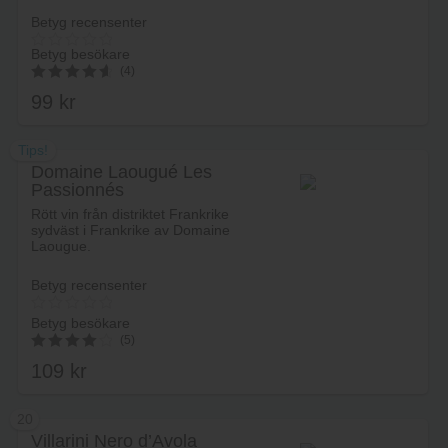
Betyg recensenter
Betyg besökare
(4)
99
kr
4.75
av 5
Tips!
Domaine Laougué Les
Passionnés
Lägg i varukorg
Rött vin från distriktet Frankrike
sydväst i Frankrike av Domaine
Laougue.
Betyg recensenter
Betyg besökare
(5)
109
kr
4.2
av 5
20
Villarini Nero d’Avola