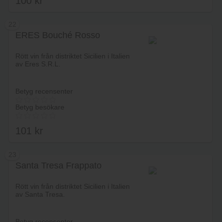
100
kr
22
ERES Bouché Rosso
Lägg i varukorg
Rött vin från distriktet Sicilien i Italien
av Eres S.R.L.
Betyg recensenter
Betyg besökare
101
kr
23
Santa Tresa Frappato
Lägg i varukorg
Rött vin från distriktet Sicilien i Italien
av Santa Tresa.
Betyg recensenter