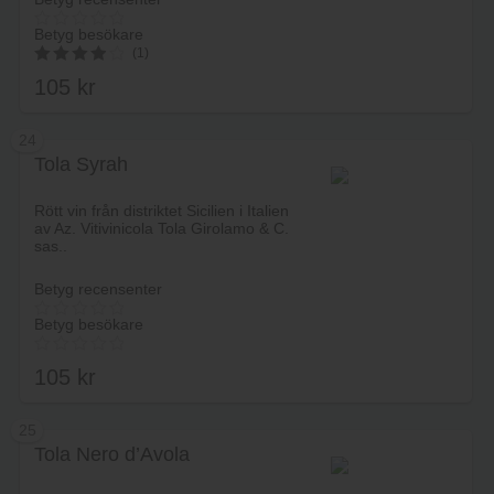
Betyg besökare
(1)
105
kr
4.00
av 5
24
Tola Syrah
Lägg i varukorg
Rött vin från distriktet Sicilien i Italien
av Az. Vitivinicola Tola Girolamo & C.
sas..
Betyg recensenter
Betyg besökare
105
kr
25
Tola Nero d’Avola
Lägg i varukorg