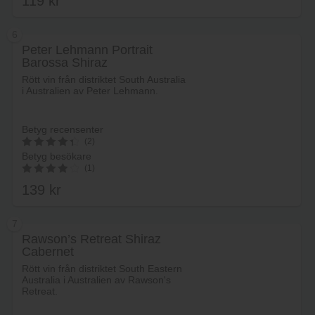
119
kr
5.00
av 5
6
Peter Lehmann Portrait
Barossa Shiraz
Lägg i varukorg
Rött vin från distriktet South Australia
i Australien av Peter Lehmann.
Betyg recensenter
(2)
Betyg besökare
4.5
(1)
av 5
139
kr
4.00
av 5
7
Rawson’s Retreat Shiraz
Cabernet
Lägg i varukorg
Rött vin från distriktet South Eastern
Australia i Australien av Rawson's
Retreat.