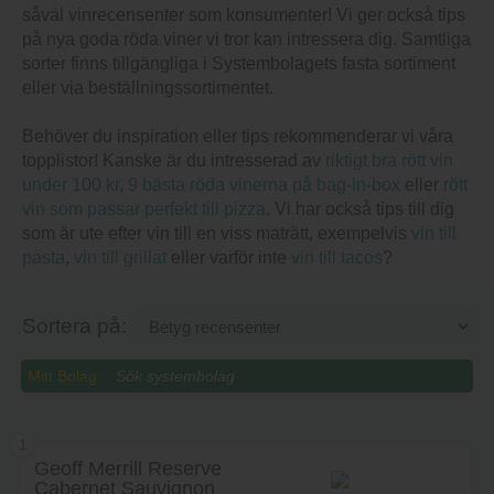
såväl vinrecensenter som konsumenter! Vi ger också tips
på nya goda röda viner vi tror kan intressera dig. Samtliga
sorter finns tillgängliga i Systembolagets fasta sortiment
eller via beställningssortimentet.
Behöver du inspiration eller tips rekommenderar vi våra
topplistor! Kanske är du intresserad av
riktigt bra rött vin
under 100 kr
,
9 bästa röda vinerna på bag-in-box
eller
rött
vin som passar perfekt till pizza
. Vi har också tips till dig
som är ute efter vin till en viss maträtt, exempelvis
vin till
pasta
,
vin till grillat
eller varför inte
vin till tacos
?
Sortera på:
Mitt Bolag:
1
Geoff Merrill Reserve
Cabernet Sauvignon