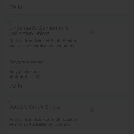
79
kr
4.00
av 5
45
Lindeman’s Gentleman’s
Collection Shiraz
Lägg i varukorg
Rött vin från distriktet South Eastern
Australia i Australien av Lindemans.
Betyg recensenter
Betyg besökare
(3)
79
kr
3.67
av 5
46
Jacob’s Creek Shiraz
Lägg i varukorg
Rött vin från distriktet South Eastern
Australia i Australien av Orlando.