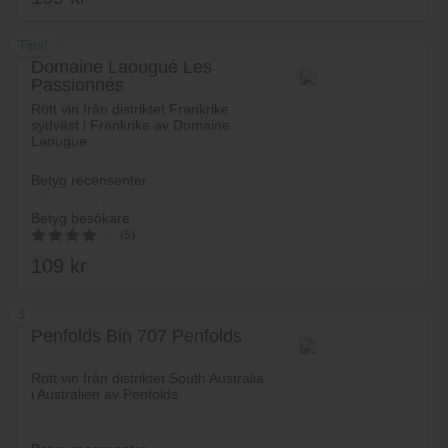
Tips!
Domaine Laougué Les
Passionnés
Lägg i varukorg
Rött vin från distriktet Frankrike
sydväst i Frankrike av Domaine
Laougue.
Betyg recensenter
Betyg besökare
(5)
109
kr
4.2
av 5
3
Penfolds Bin 707 Penfolds
Lägg i varukorg
Rött vin från distriktet South Australia
i Australien av Penfolds.