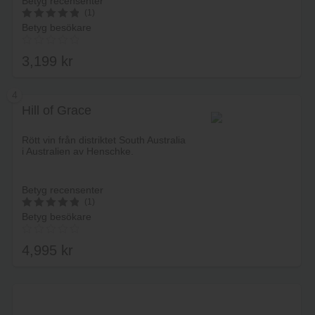
Betyg recensenter
(1)
Betyg besökare
5
av 5
3,199
kr
4
Hill of Grace
Lägg i varukorg
Rött vin från distriktet South Australia
i Australien av Henschke.
Betyg recensenter
(1)
Betyg besökare
5
av 5
4,995
kr