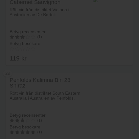
Cabernet Sauvignon
Lägg i varukorg
Rött vin från distriktet Victoria i
Australien av De Bortoli.
Betyg recensenter
(1)
Betyg besökare
3
av 5
119
kr
29
Penfolds Kalimna Bin 28
Shiraz
Lägg i varukorg
Rött vin från distriktet South Eastern
Australia i Australien av Penfolds.
Betyg recensenter
(1)
Betyg besökare
3
(1)
av 5