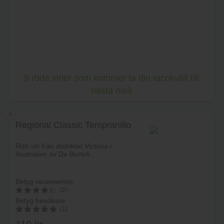
Lägg i varukorg
9 röda viner som kommer ta din tacokväll till
nästa nivå
5
Regional Classic Tempranillo
Rött vin från distriktet Victoria i
Australien av De Bortoli.
Betyg recensenter
(2)
Betyg besökare
4.5
(1)
av 5