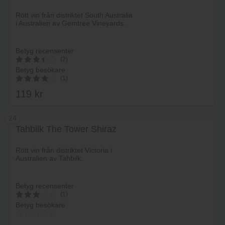
Lägg i varukorg
Rött vin från distriktet South Australia
i Australien av Gemtree Vineyards.
Betyg recensenter
(2)
Betyg besökare
3.5
(1)
av 5
119
kr
4.00
av 5
24
Tahbilk The Tower Shiraz
Lägg i varukorg
Rött vin från distriktet Victoria i
Australien av Tahbilk.
Betyg recensenter
(1)
Betyg besökare
3
av 5