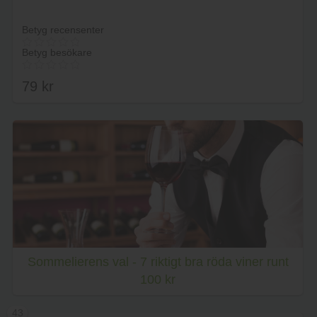
Betyg recensenter
Betyg besökare
79
kr
Lägg i varukorg
Sommelierens val - 7 riktigt bra röda viner runt
100 kr
43