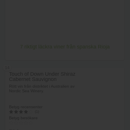
Lägg i varukorg
7 riktigt läckra viner från spanska Rioja
14
Touch of Down Under Shiraz
Cabernet Sauvignon
Rött vin från distriktet i Australien av
Nordic Sea Winery.
Betyg recensenter
(1)
Betyg besökare
4
av 5