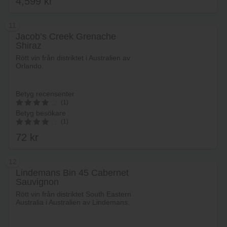
4,599
kr
11
Jacob’s Creek Grenache
Shiraz
Lägg i varukorg
Rött vin från distriktet i Australien av
Orlando.
Betyg recensenter
(1)
Betyg besökare
4
(1)
av 5
72
kr
4.00
av 5
12
Lindemans Bin 45 Cabernet
Sauvignon
Lägg i varukorg
Rött vin från distriktet South Eastern
Australia i Australien av Lindemans.