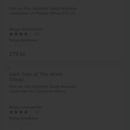
Lägg i varukorg
Rött vin från distriktet South Australia
i Australien av Majella Wines Pty Ltd.
Betyg recensenter
(2)
Betyg besökare
4
av 5
179
kr
19
Dark Side of The Moon
Shiraz
Lägg i varukorg
Rött vin från distriktet South Australia
i Australien av Claymore Wines.
Betyg recensenter
(2)
Betyg besökare
4
av 5