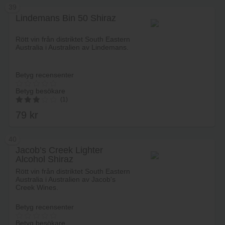
39
Lindemans Bin 50 Shiraz
Lägg i varukorg
Rött vin från distriktet South Eastern
Australia i Australien av Lindemans.
Betyg recensenter
Betyg besökare
(1)
79
kr
3.00
av 5
40
Jacob’s Creek Lighter
Alcohol Shiraz
Lägg i varukorg
Rött vin från distriktet South Eastern
Australia i Australien av Jacob's
Creek Wines.
Betyg recensenter
Betyg besökare