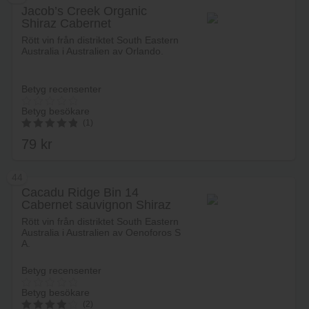
Jacob’s Creek Organic
Shiraz Cabernet
Rött vin från distriktet South Eastern
Australia i Australien av Orlando.
Betyg recensenter
Betyg besökare
(1)
79
kr
5.00
av 5
44
Cacadu Ridge Bin 14
Cabernet sauvignon Shiraz
Lägg i varukorg
Rött vin från distriktet South Eastern
Australia i Australien av Oenoforos S
A.
Betyg recensenter
Betyg besökare
(2)