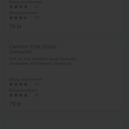
Betyg recensenter
(2)
Betyg besökare
4
(3)
av 5
79
kr
3.67
av 5
13
Camden Park Shiraz
Grenache
Lägg i varukorg
Rött vin från distriktet South Australia
i Australien av Overland Vineyards.
Betyg recensenter
(1)
Betyg besökare
4
(9)
av 5
79
kr
3.89
av 5