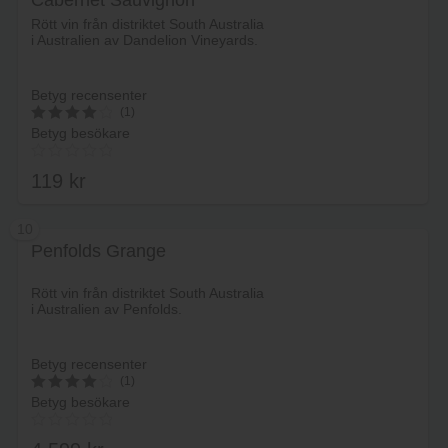
Cabernet Sauvignon
Lägg i varukorg
Rött vin från distriktet South Australia
i Australien av Dandelion Vineyards.
Betyg recensenter
(1)
Betyg besökare
4.2
av 5
119
kr
10
Penfolds Grange
Lägg i varukorg
Rött vin från distriktet South Australia
i Australien av Penfolds.
Betyg recensenter
(1)
Betyg besökare
4.2
av 5