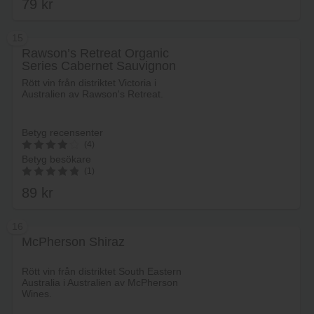
79
kr
15
Rawson’s Retreat Organic
Series Cabernet Sauvignon
Lägg i varukorg
Shiraz Merlot
Rött vin från distriktet Victoria i
Australien av Rawson's Retreat.
Betyg recensenter
(4)
Betyg besökare
4
(1)
av 5
89
kr
5.00
av 5
16
McPherson Shiraz
Lägg i varukorg
Rött vin från distriktet South Eastern
Australia i Australien av McPherson
Wines.