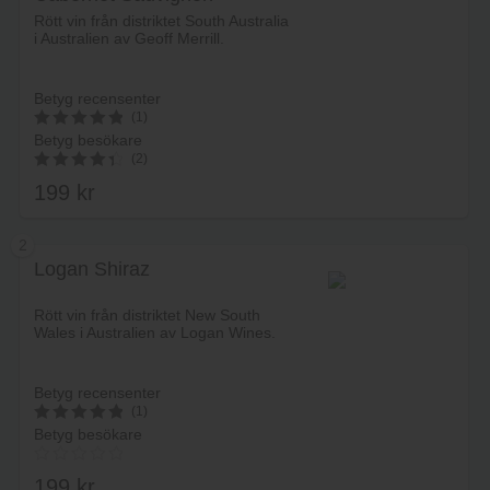
Rött vin från distriktet South Australia
i Australien av Geoff Merrill.
Betyg recensenter
(1)
Betyg besökare
5
(2)
av 5
199
kr
4.50
av 5
2
Logan Shiraz
Lägg i varukorg
Rött vin från distriktet New South
Wales i Australien av Logan Wines.
Betyg recensenter
(1)
Betyg besökare
5
av 5
199
kr