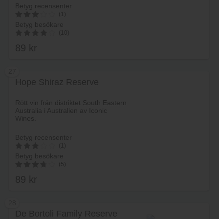
Betyg recensenter
(1)
Betyg besökare
3
(10)
av 5
89
kr
4.20
av 5
27
Hope Shiraz Reserve
Lägg i varukorg
Rött vin från distriktet South Eastern
Australia i Australien av Iconic
Wines.
Betyg recensenter
(1)
Betyg besökare
3
(5)
av 5
89
kr
3.80
av 5
28
De Bortoli Family Reserve