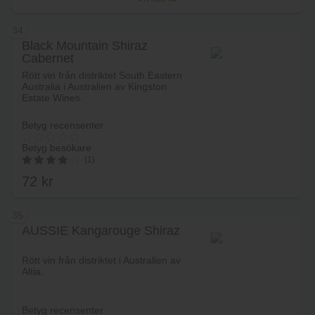
34
Black Mountain Shiraz
Cabernet
Rött vin från distriktet South Eastern
Australia i Australien av Kingston
Estate Wines.
Betyg recensenter
Betyg besökare
(1)
72
kr
4.00
av 5
35
AUSSIE Kangarouge Shiraz
Lägg i varukorg
Rött vin från distriktet i Australien av
Altia.
Betyg recensenter