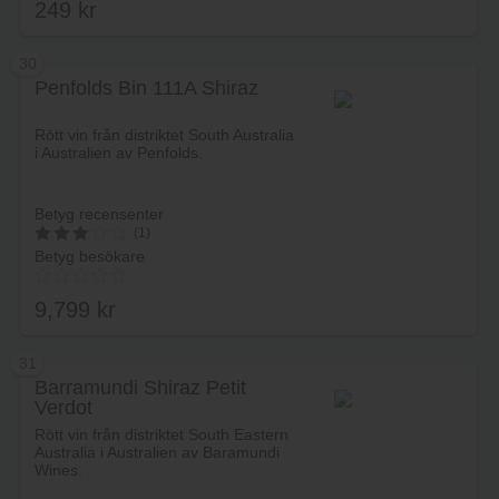
249
kr
5.00
av 5
30
Penfolds Bin 111A Shiraz
Lägg i varukorg
Rött vin från distriktet South Australia
i Australien av Penfolds.
Betyg recensenter
(1)
Betyg besökare
3
av 5
9,799
kr
31
Barramundi Shiraz Petit
Verdot
Lägg i varukorg
Rött vin från distriktet South Eastern
Australia i Australien av Baramundi
Wines.