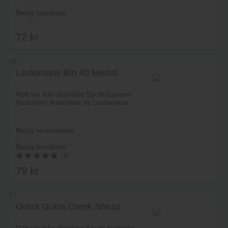
Betyg besökare
72
kr
36
Lindemans Bin 40 Merlot
Lägg i varukorg
Rött vin från distriktet South Eastern
Australia i Australien av Lindemans.
Betyg recensenter
Betyg besökare
(1)
79
kr
5.00
av 5
37
Gurra Gurra Creek Shiraz
Lägg i varukorg