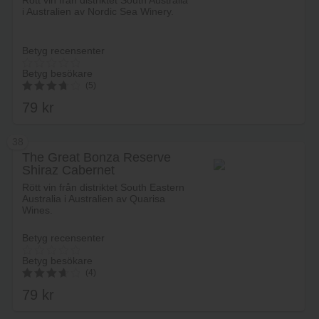
Rött vin från distriktet South Australia
i Australien av Nordic Sea Winery.
Betyg recensenter
Betyg besökare
(5)
79
kr
3.80
av 5
38
The Great Bonza Reserve
Shiraz Cabernet
Lägg i varukorg
Rött vin från distriktet South Eastern
Australia i Australien av Quarisa
Wines.
Betyg recensenter
Betyg besökare
(4)
79
kr
3.75
av 5