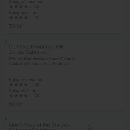
Betyg recensenter
(5)
Betyg besökare
4.44
(5)
av 5
79
kr
4.40
av 5
8
Penfolds Koonunga Hill
Shiraz Cabernet
Lägg i varukorg
Rött vin från distriktet South Eastern
Australia i Australien av Penfolds.
Betyg recensenter
(3)
Betyg besökare
4.4
(3)
av 5
99
kr
4.00
av 5
9
Lion’s Roar of the Barossa