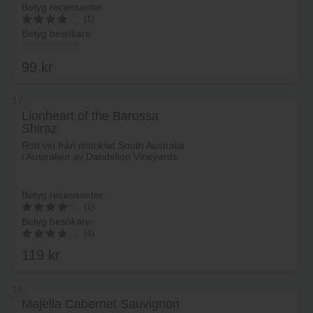
Betyg recensenter
(1)
Betyg besökare
4
av 5
99
kr
17
Lionheart of the Barossa
Shiraz
Lägg i varukorg
Rött vin från distriktet South Australia
i Australien av Dandelion Vineyards.
Betyg recensenter
(1)
Betyg besökare
4
(4)
av 5
119
kr
4.25
av 5
18
Majella Cabernet Sauvignon