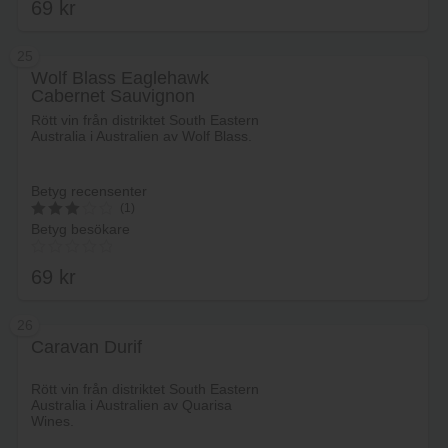
69
kr
25
Wolf Blass Eaglehawk
Cabernet Sauvignon
Lägg i varukorg
Rött vin från distriktet South Eastern
Australia i Australien av Wolf Blass.
Betyg recensenter
(1)
Betyg besökare
3
av 5
69
kr
26
Caravan Durif
Lägg i varukorg
Rött vin från distriktet South Eastern
Australia i Australien av Quarisa
Wines.