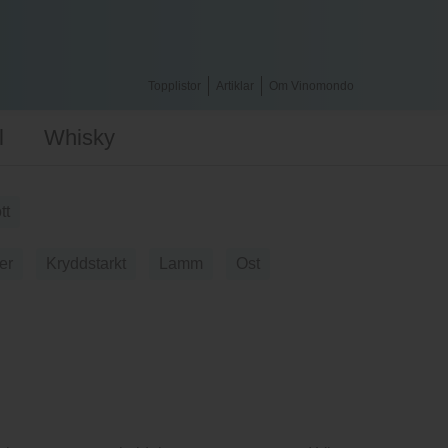
Topplistor
Artiklar
Om Vinomondo
l
Whisky
tt
er
Kryddstarkt
Lamm
Ost