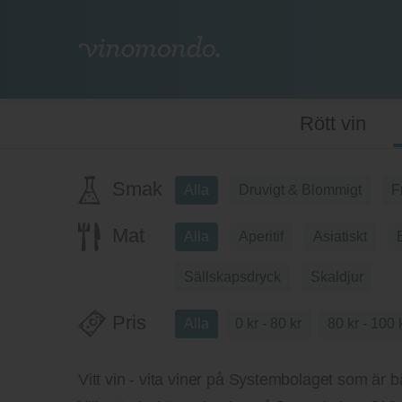
Rött vin
Smak
Alla
Druvigt & Blommigt
F
Mat
Alla
Aperitif
Asiatiskt
Sällskapsdryck
Skaldjur
Pris
Alla
0 kr - 80 kr
80 kr - 100 
Vitt vin - vita viner på Systembolaget som är bä