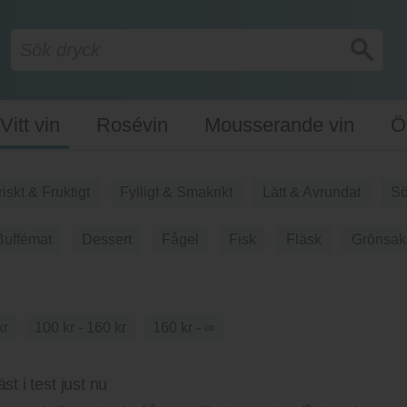
Vitt vin
Rosévin
Mousserande vin
Ö
riskt & Fruktigt
Fylligt & Smakrikt
Lätt & Avrundat
Sö
Buffémat
Dessert
Fågel
Fisk
Fläsk
Grönsak
kr
100 kr - 160 kr
160 kr - ∞
st i test just nu