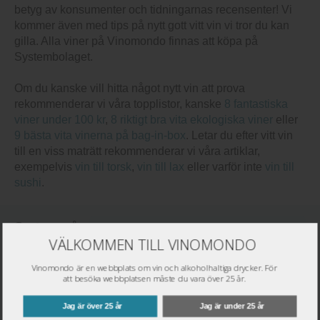
betyg av konsumenter och tidningarnas recensenter! Vi
kommer även med tips på nytt gott vitt vin vi tror du kan
gilla. Alla viner på Vinomondo finnas att köpa på
Systembolaget.
Om du kanske vill hitta något nytt vin att prova
rekommenderar vi våra topplistor, kanske
8 fantastiska
viner under 100 kr
,
8 riktigt bra vita ekologiska viner
eller
9 bästa vita vinerna på bag-in-box
. Letar du efter vitt vin
till en viss maträtt rekommenderar vi våra artiklar,
exempelvis
vin till torsk
,
vin till lax
eller varför inte
vin till
sushi
.
Sortera på:
VÄLKOMMEN TILL VINOMONDO
Mitt Bolag:
Vinomondo är en webbplats om vin och alkoholhaltiga drycker. För
att besöka webbplatsen måste du vara över 25 år.
1
Jag är över 25 år
Jag är under 25 år
The Hermit Crab