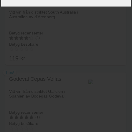
Vitt vin från distriktet South Australia i
Australien av d'Arenberg.
Betyg recensenter
(3)
Betyg besökare
4.4
av 5
119
kr
Tips!
Godeval Cepas Vellas
Lägg i varukorg
Vitt vin från distriktet Galicien i
Spanien av Bodegas Godeval.
Betyg recensenter
(1)
Betyg besökare
5
av 5