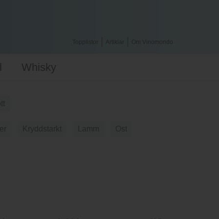
Topplistor
Artiklar
Om Vinomondo
l
Whisky
tt
er
Kryddstarkt
Lamm
Ost