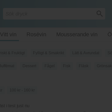
Vitt vin
Rosévin
Mousserande vin
Ö
riskt & Fruktigt
Fylligt & Smakrikt
Lätt & Avrundat
Sö
Buffémat
Dessert
Fågel
Fisk
Fläsk
Grönsak
kr
100 kr - 160 kr
st i test just nu