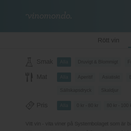
Rött vin
Smak
Alla
Druvigt & Blommigt
F
Mat
Alla
Aperitif
Asiatiskt
Sällskapsdryck
Skaldjur
Pris
Alla
0 kr - 80 kr
80 kr - 100 
Vitt vin - vita viner på Systembolaget som är bä