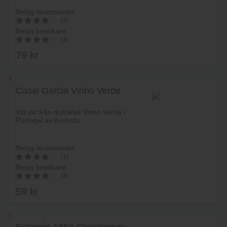
Betyg recensenter
(2)
Betyg besökare
4.1
(3)
av 5
79
kr
4.33
av 5
5
Casal Garcia Vinho Verde
Lägg i varukorg
Vitt vin från distriktet Vinho Verde i
Portugal av Aveleda.
Betyg recensenter
(1)
Betyg besökare
4
(4)
av 5
59
kr
4.00
av 5
6