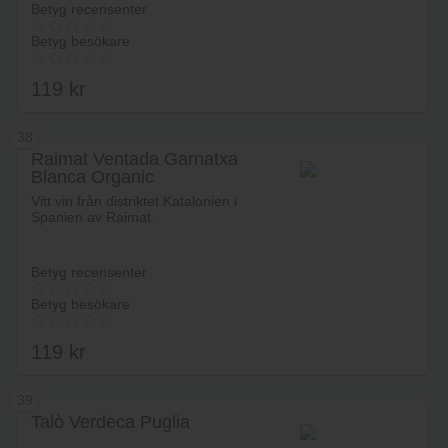
Betyg recensenter
Betyg besökare
119
kr
38
Raimat Ventada Garnatxa
Blanca Organic
Lägg i varukorg
Vitt vin från distriktet Katalonien i
Spanien av Raimat.
Betyg recensenter
Betyg besökare
119
kr
39
Talò Verdeca Puglia
Lägg i varukorg