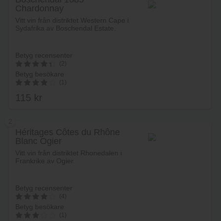
Chardonnay
Vitt vin från distriktet Western Cape i
Sydafrika av Boschendal Estate.
Betyg recensenter
(2)
Betyg besökare
4.5
(1)
av 5
115
kr
4.00
av 5
2
Héritages Côtes du Rhône
Blanc Ogier
Lägg i varukorg
Vitt vin från distriktet Rhonedalen i
Frankrike av Ogier.
Betyg recensenter
(4)
Betyg besökare
4.25
(1)
av 5