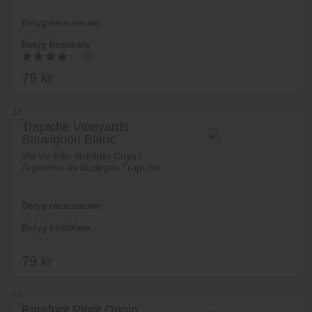
Betyg recensenter
Betyg besökare
(2)
79
kr
4.00
av 5
18
Trapiche Vineyards
Sauvignon Blanc
Lägg i varukorg
Vitt vin från distriktet Cuyo i
Argentina av Bodegas Trapiche.
Betyg recensenter
Betyg besökare
79
kr
19
Barefoot Pinot Grigio