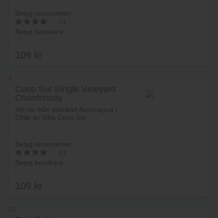
Betyg recensenter
(1)
Betyg besökare
4
av 5
109
kr
9
Cono Sur Single Vineyard
Chardonnay
Lägg i varukorg
Vitt vin från distriktet Aconcagua i
Chile av Viña Cono Sur.
Betyg recensenter
(1)
Betyg besökare
4
av 5
109
kr
10