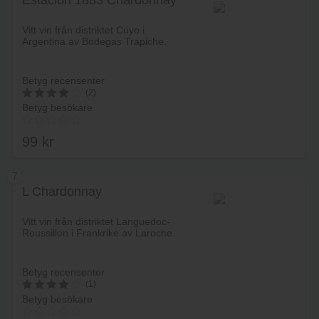
Estación 1883 Chardonnay
Lägg i varukorg
Vitt vin från distriktet Cuyo i
Argentina av Bodegas Trapiche.
Betyg recensenter
(2)
Betyg besökare
4
av 5
99
kr
7
L Chardonnay
Lägg i varukorg
Vitt vin från distriktet Languedoc-
Roussillon i Frankrike av Laroche.
Betyg recensenter
(1)
Betyg besökare
4
av 5