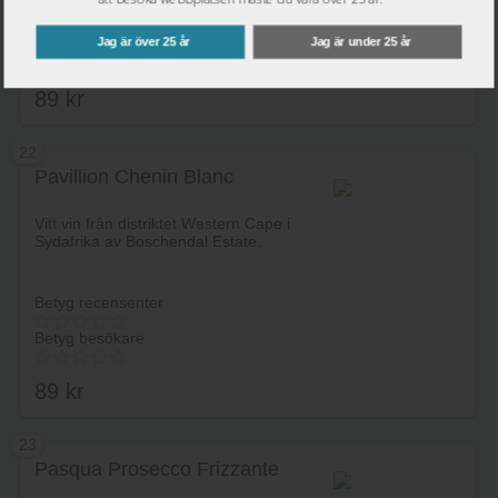
Betyg recensenter
Jag är över 25 år
Jag är under 25 år
Betyg besökare
89
kr
22
Pavillion Chenin Blanc
Lägg i varukorg
Vitt vin från distriktet Western Cape i
Sydafrika av Boschendal Estate.
Betyg recensenter
Betyg besökare
89
kr
23
Pasqua Prosecco Frizzante
Lägg i varukorg