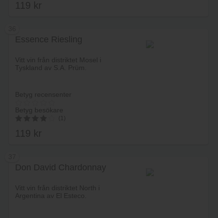
119
kr
36
Essence Riesling
Lägg i varukorg
Vitt vin från distriktet Mosel i
Tyskland av S.A. Prüm.
Betyg recensenter
Betyg besökare
(1)
119
kr
4.00
av 5
37
Don David Chardonnay
Lägg i varukorg
Vitt vin från distriktet North i
Argentina av El Esteco.