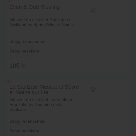
30
Even & Odd Riesling
Lägg i varukorg
Vitt vin från distriktet Rheingau i
Tyskland av Spring Wine & Spirits.
Betyg recensenter
Betyg besökare
105
kr
31
La Saulzaie Muscadet Sèvre
et Maine sur Lie
Lägg i varukorg
Vitt vin från distriktet Loiredalen i
Frankrike av Domaine de la
Saulzaie.
Betyg recensenter
Betyg besökare