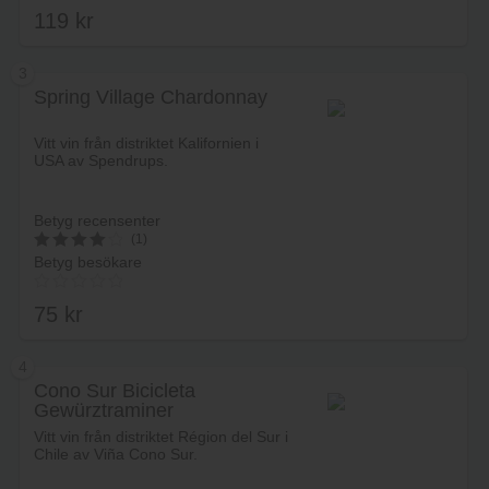
119
kr
3.00
av 5
3
Spring Village Chardonnay
Lägg i varukorg
Vitt vin från distriktet Kalifornien i
USA av Spendrups.
Betyg recensenter
(1)
Betyg besökare
4.2
av 5
75
kr
4
Cono Sur Bicicleta
Gewürztraminer
Lägg i varukorg
Vitt vin från distriktet Région del Sur i
Chile av Viña Cono Sur.