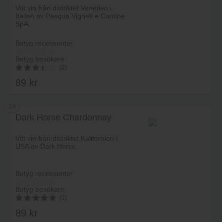
Vitt vin från distriktet Venetien i
Italien av Pasqua Vigneti e Cantine
SpA.
Betyg recensenter
Betyg besökare
(2)
89
kr
3.50
av 5
24
Dark Horse Chardonnay
Lägg i varukorg
Vitt vin från distriktet Kalifornien i
USA av Dark Horse.
Betyg recensenter
Betyg besökare
(1)
89
kr
5.00
av 5