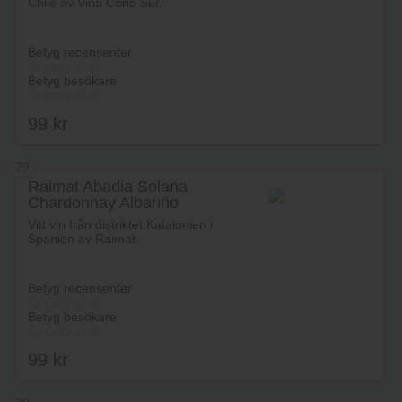
Chile av Viña Cono Sur.
Betyg recensenter
Betyg besökare
99
kr
29
Raimat Abadia Solana
Chardonnay Albariño
Lägg i varukorg
Vitt vin från distriktet Katalonien i
Spanien av Raimat.
Betyg recensenter
Betyg besökare
99
kr