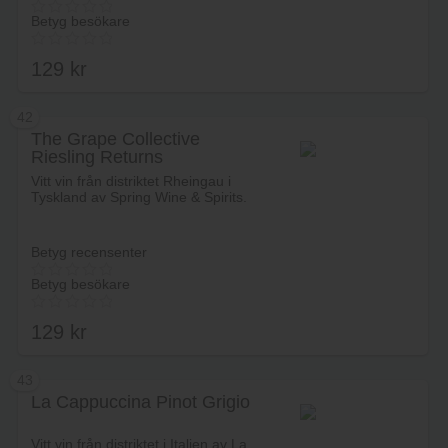
Betyg besökare
129
kr
42
The Grape Collective
Riesling Returns
Lägg i varukorg
Vitt vin från distriktet Rheingau i
Tyskland av Spring Wine & Spirits.
Betyg recensenter
Betyg besökare
129
kr
43
La Cappuccina Pinot Grigio
Lägg i varukorg
Vitt vin från distriktet i Italien av La