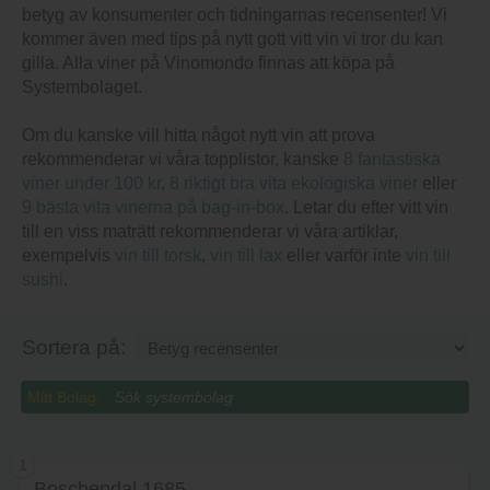
betyg av konsumenter och tidningarnas recensenter! Vi
kommer även med tips på nytt gott vitt vin vi tror du kan
gilla. Alla viner på Vinomondo finnas att köpa på
Systembolaget.
Om du kanske vill hitta något nytt vin att prova
rekommenderar vi våra topplistor, kanske
8 fantastiska
viner under 100 kr
,
8 riktigt bra vita ekologiska viner
eller
9 bästa vita vinerna på bag-in-box
. Letar du efter vitt vin
till en viss maträtt rekommenderar vi våra artiklar,
exempelvis
vin till torsk
,
vin till lax
eller varför inte
vin till
sushi
.
Sortera på:
Mitt Bolag:
1
Boschendal 1685