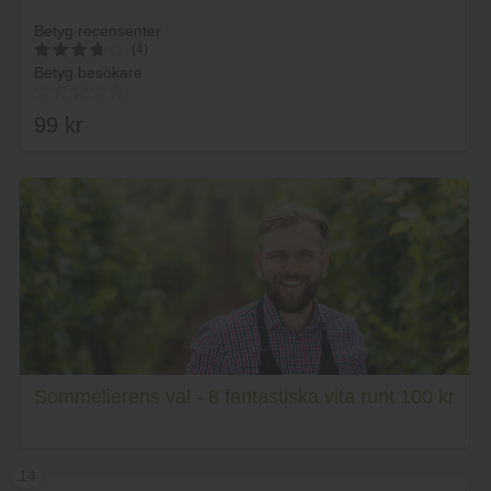
Betyg recensenter
(4)
Betyg besökare
3.8
av 5
99
kr
Lägg i varukorg
Sommelierens val - 8 fantastiska vita runt 100 kr
14