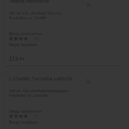
Tahbilk Marsanne
Lägg i varukorg
Vitt vin från distriktet Victoria i
Australien av Tahbilk.
Betyg recensenter
(1)
Betyg besökare
4
av 5
119
kr
11
L Chablis Domaine Laroche
Lägg i varukorg
Vitt vin från distriktet Bourgogne i
Frankrike av Laroche.
Betyg recensenter
(1)
Betyg besökare
4