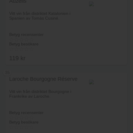
Auzells
Lägg i varukorg
Vitt vin från distriktet Katalonien i
Spanien av Tomàs Cusiné.
Betyg recensenter
Betyg besökare
119
kr
35
Laroche Bourgogne Réserve
Lägg i varukorg
Vitt vin från distriktet Bourgogne i
Frankrike av Laroche.
Betyg recensenter
Betyg besökare