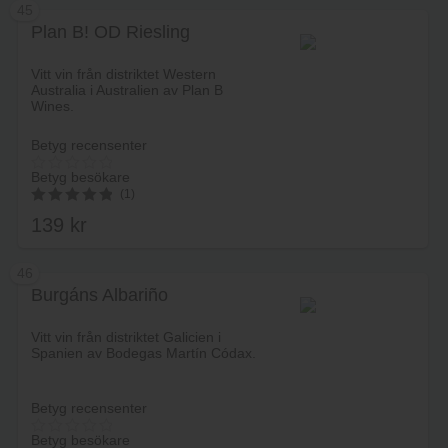
45
Plan B! OD Riesling
Lägg i varukorg
Vitt vin från distriktet Western
Australia i Australien av Plan B
Wines.
Betyg recensenter
Betyg besökare
(1)
139
kr
5.00
av 5
46
Burgáns Albariño
Lägg i varukorg
Vitt vin från distriktet Galicien i
Spanien av Bodegas Martín Códax.
Betyg recensenter
Betyg besökare