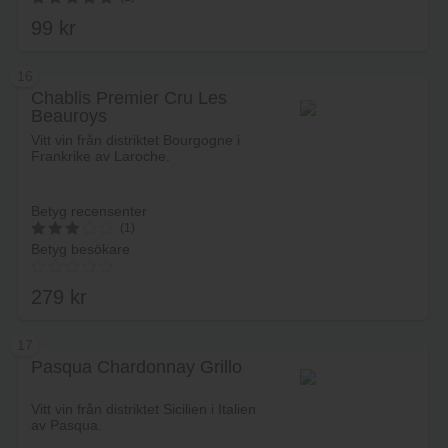
av 5
99
kr
5.00
av 5
16
Chablis Premier Cru Les
Beauroys
Lägg i varukorg
Vitt vin från distriktet Bourgogne i
Frankrike av Laroche.
Betyg recensenter
(1)
Betyg besökare
3
av 5
279
kr
17
Pasqua Chardonnay Grillo
Lägg i varukorg
Vitt vin från distriktet Sicilien i Italien
av Pasqua.