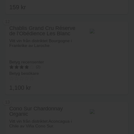
av 5
159
kr
12
Chablis Grand Cru Réserve
de l’Obédience Les Blanc
Lägg i varukorg
Laroche
Vitt vin från distriktet Bourgogne i
Frankrike av Laroche.
Betyg recensenter
(2)
Betyg besökare
4
av 5
1,100
kr
13
Cono Sur Chardonnay
Organic
Lägg i varukorg
Vitt vin från distriktet Aconcagua i
Chile av Viña Cono Sur.