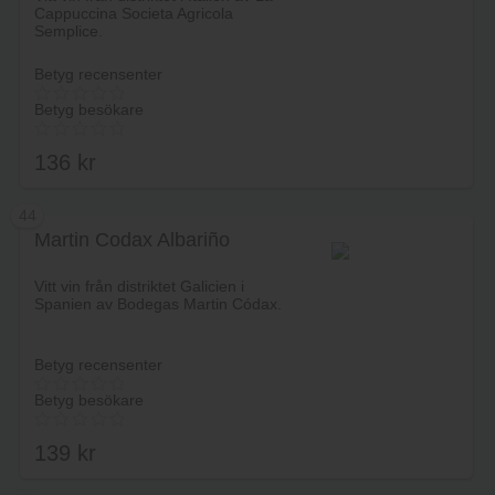
Cappuccina Societa Agricola
Semplice.
Betyg recensenter
Betyg besökare
136
kr
44
Martin Codax Albariño
Lägg i varukorg
Vitt vin från distriktet Galicien i
Spanien av Bodegas Martin Códax.
Betyg recensenter
Betyg besökare
139
kr