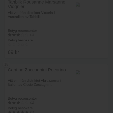
Tahbilk Rousanne Marsanne
Viognier
Vitt vin från distriktet Victoria i
Australien av Tahbilk.
Betyg recensenter
(1)
Betyg besökare
3
av 5
69
kr
15
Cantina Zaccagnini Pecorino
Lägg i varukorg
Vitt vin från distriktet Abruzzerna i
Italien av Ciccio Zaccagnini.
Betyg recensenter
(1)
Betyg besökare
3
(1)