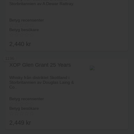
Storbritannien av A Dewar Rattray.
Betyg recensenter
Betyg besökare
2,440
kr
1196
XOP Glen Grant 25 Years
Lägg i varukorg
Whisky från distriktet Skottland i
Storbritannien av Douglas Laing &
Co..
Betyg recensenter
Betyg besökare
2,449
kr