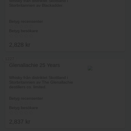
Whisky från distriktet Skottland i
Storbritannien av Blackadder.
Betyg recensenter
Betyg besökare
2,828
kr
1227
Glenallachie 25 Years
Lägg i varukorg
Whisky från distriktet Skottland i
Storbritannien av The Glenallachie
destillers co. limited.
Betyg recensenter
Betyg besökare
2,837
kr