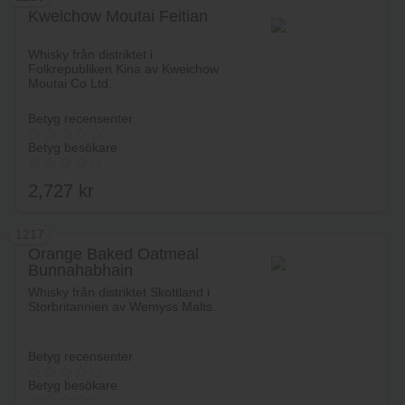
Kweichow Moutai Feitian
Lägg i varukorg
Whisky från distriktet i
Folkrepubliken Kina av Kweichow
Moutai Co Ltd.
Betyg recensenter
Betyg besökare
2,727
kr
1217
Orange Baked Oatmeal
Bunnahabhain
Lägg i varukorg
Whisky från distriktet Skottland i
Storbritannien av Wemyss Malts.
Betyg recensenter
Betyg besökare