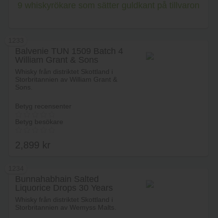
9 whiskyrökare som sätter guldkant på tillvaron
1233
Balvenie TUN 1509 Batch 4
William Grant & Sons
Whisky från distriktet Skottland i
Storbritannien av William Grant &
Sons.
Betyg recensenter
Betyg besökare
2,899
kr
1234
Bunnahabhain Salted
Liquorice Drops 30 Years
Lägg i varukorg
Whisky från distriktet Skottland i
Storbritannien av Wemyss Malts.