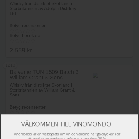
Whisky från distriktet Skottland i
Storbritannien av Adelphi Distillery
Ltd.
Betyg recensenter
Betyg besökare
2,559
kr
1210
Balvenie TUN 1509 Batch 3
William Grant & Sons
Lägg i varukorg
Whisky från distriktet Skottland i
Storbritannien av William Grant &
Sons.
Betyg recensenter
Betyg besökare
VÄLKOMMEN TILL VINOMONDO
2,572
kr
Vinomondo är en webbplats om vin och alkoholhaltiga drycker. För
att besöka webbplatsen måste du vara över 25 år.