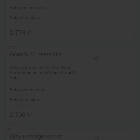
Betyg recensenter
Betyg besökare
2,774
kr
1220
Grant’s 25 Years Old
Lägg i varukorg
Whisky från distriktet Skottland i
Storbritannien av William Grant &
Sons.
Betyg recensenter
Betyg besökare
2,790
kr
1221
Islay Porridge Secret