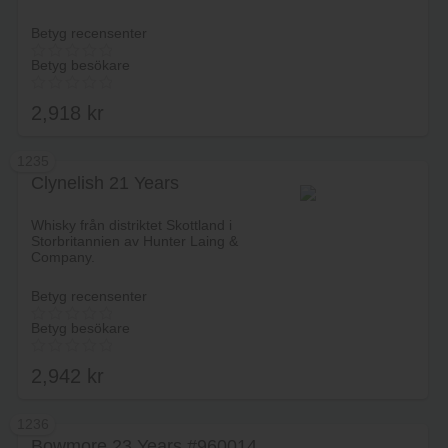
Betyg recensenter
Betyg besökare
2,918
kr
1235
Clynelish 21 Years
Lägg i varukorg
Whisky från distriktet Skottland i
Storbritannien av Hunter Laing &
Company.
Betyg recensenter
Betyg besökare
2,942
kr
1236
Bowmore 23 Years #960014