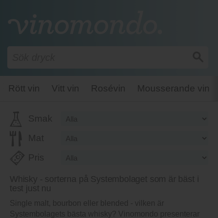
2,299
kr
1187
North British Sherry Cask
51762
Lägg i varukorg
Whisky från distriktet Skottland i
Storbritannien av Morrison &
Mackay.
Betyg recensenter
Betyg besökare
2,321
kr
1188
Bowmore 23 Years HL17173
Lägg i varukorg
Whisky från distriktet Skottland i
Storbritannien av Edition Spirits.