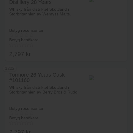
Distillery 28 Years
Lägg i varukorg
Whisky från distriktet Skottland i
Storbritannien av Wemyss Malts.
Betyg recensenter
Betyg besökare
2,797
kr
1222
Tormore 26 Years Cask
#101160
Lägg i varukorg
Whisky från distriktet Skottland i
Storbritannien av Berry Bros & Rudd.
Betyg recensenter
Betyg besökare
2,797
kr