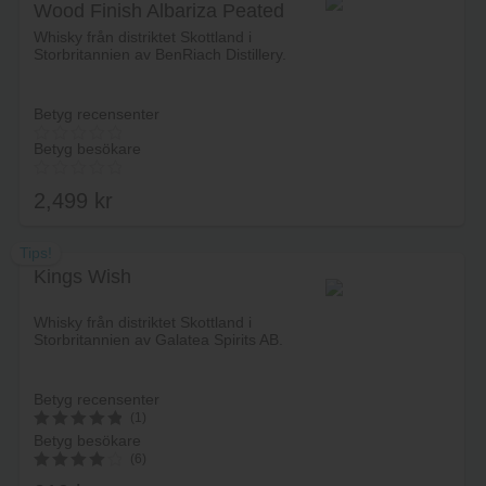
Wood Finish Albariza Peated
Lägg i varukorg
Whisky från distriktet Skottland i
Storbritannien av BenRiach Distillery.
Betyg recensenter
Betyg besökare
2,499
kr
Tips!
Kings Wish
Lägg i varukorg
Whisky från distriktet Skottland i
Storbritannien av Galatea Spirits AB.
Betyg recensenter
(1)
Betyg besökare
5
(6)
av 5