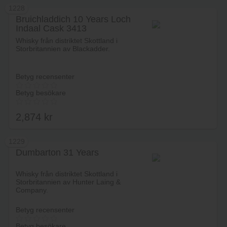
1228
Bruichladdich 10 Years Loch
Indaal Cask 3413
Lägg i varukorg
Whisky från distriktet Skottland i
Storbritannien av Blackadder.
Betyg recensenter
Betyg besökare
2,874
kr
1229
Dumbarton 31 Years
Lägg i varukorg
Whisky från distriktet Skottland i
Storbritannien av Hunter Laing &
Company.
Betyg recensenter
Betyg besökare