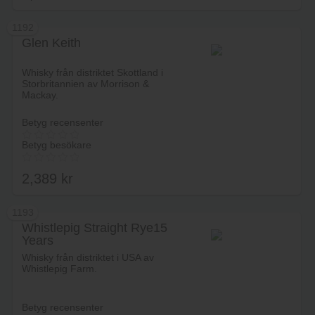
1192
Glen Keith
Lägg i varukorg
Whisky från distriktet Skottland i
Storbritannien av Morrison &
Mackay.
Betyg recensenter
Betyg besökare
2,389
kr
1193
Whistlepig Straight Rye15
Years
Lägg i varukorg
Whisky från distriktet i USA av
Whistlepig Farm.
Betyg recensenter