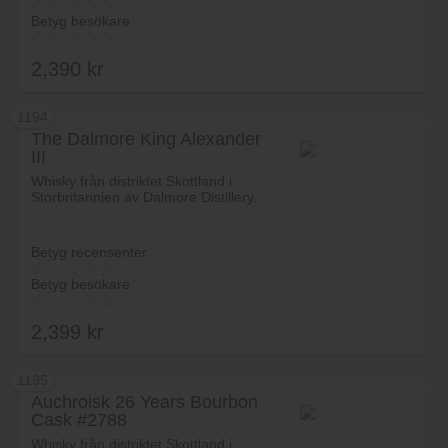
Betyg besökare
2,390
kr
1194
The Dalmore King Alexander
III
Lägg i varukorg
Whisky från distriktet Skottland i
Storbritannien av Dalmore Distillery.
Betyg recensenter
Betyg besökare
2,399
kr
1195
Auchroisk 26 Years Bourbon
Cask #2788
Lägg i varukorg
Whisky från distriktet Skottland i