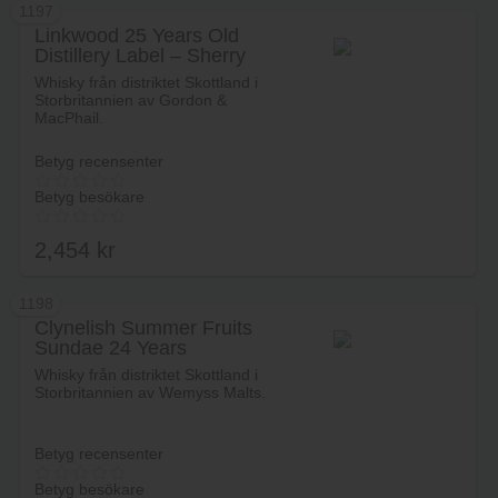
1197
Linkwood 25 Years Old
Distillery Label – Sherry
Lägg i varukorg
Casks
Whisky från distriktet Skottland i
Storbritannien av Gordon &
MacPhail.
Betyg recensenter
Betyg besökare
2,454
kr
1198
Clynelish Summer Fruits
Sundae 24 Years
Lägg i varukorg
Whisky från distriktet Skottland i
Storbritannien av Wemyss Malts.
Betyg recensenter
Betyg besökare