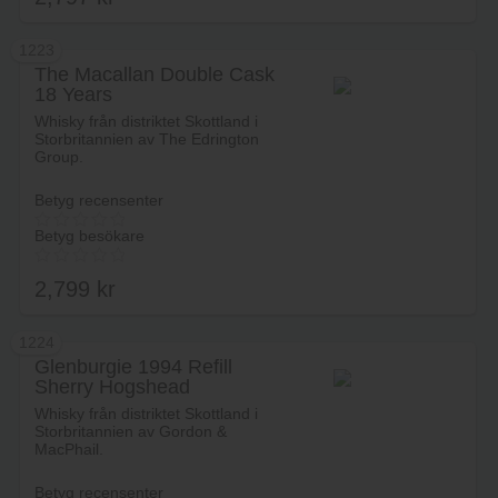
1223
The Macallan Double Cask
18 Years
Lägg i varukorg
Whisky från distriktet Skottland i
Storbritannien av The Edrington
Group.
Betyg recensenter
Betyg besökare
2,799
kr
1224
Glenburgie 1994 Refill
Sherry Hogshead
Lägg i varukorg
Connoisseurs Choice 25
Whisky från distriktet Skottland i
yeras Old
Storbritannien av Gordon &
MacPhail.
Betyg recensenter