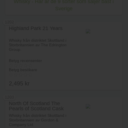
Whisky - Här är de 9 sorter som säljer bäst i
Sverige
1202
Highland Park 21 Years
Whisky från distriktet Skottland i
Storbritannien av The Edrington
Group.
Betyg recensenter
Betyg besökare
2,495
kr
1203
North Of Scotland The
Pearls of Scotland Cask
Lägg i varukorg
Strength 45 Years
Whisky från distriktet Skottland i
Storbritannien av Gordon &
Company Ltd.