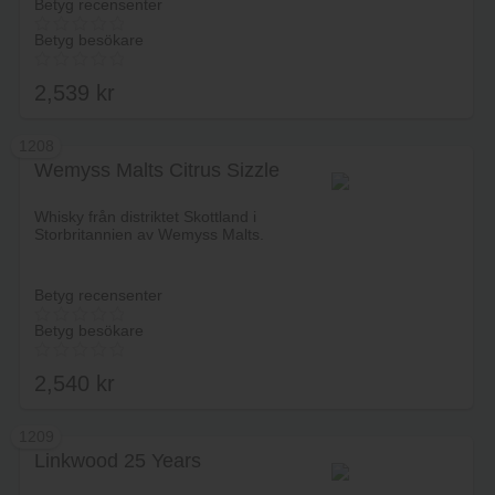
Betyg recensenter
Betyg besökare
2,539
kr
1208
Wemyss Malts Citrus Sizzle
Lägg i varukorg
Whisky från distriktet Skottland i
Storbritannien av Wemyss Malts.
Betyg recensenter
Betyg besökare
2,540
kr
1209
Linkwood 25 Years
Lägg i varukorg