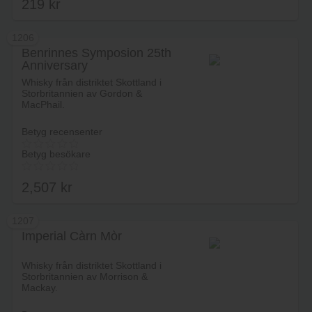
219
kr
4.17
av 5
1206
Benrinnes Symposion 25th
Anniversary
Lägg i varukorg
Whisky från distriktet Skottland i
Storbritannien av Gordon &
MacPhail.
Betyg recensenter
Betyg besökare
2,507
kr
1207
Imperial Càrn Mòr
Lägg i varukorg
Whisky från distriktet Skottland i
Storbritannien av Morrison &
Mackay.