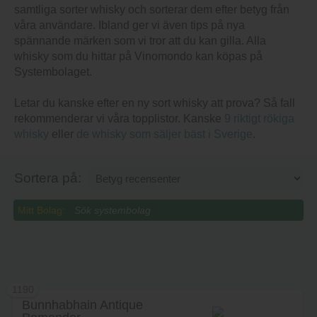
Betyg recensenter
Betyg besökare
2,331
kr
1189
Cambus 31 Years Raw Cask
#59251
Lägg i varukorg
Whisky från distriktet Skottland i
Storbritannien av Blackadder
International Ltd.
Betyg recensenter
Betyg besökare
2,339
kr
1190
Bunnhabhain Antique