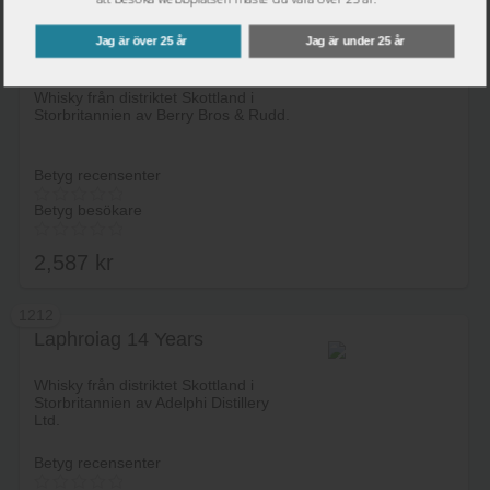
1211
Jag är över 25 år
Jag är under 25 år
Tullibardine 26 years Cask
Ref.940
Lägg i varukorg
Whisky från distriktet Skottland i
Storbritannien av Berry Bros & Rudd.
Betyg recensenter
Betyg besökare
2,587
kr
1212
Laphroiag 14 Years
Lägg i varukorg
Whisky från distriktet Skottland i
Storbritannien av Adelphi Distillery
Ltd.
Betyg recensenter