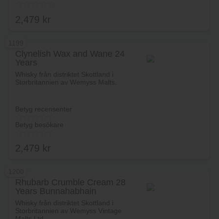
2,479
kr
1199
Clynelish Wax and Wane 24
Years
Lägg i varukorg
Whisky från distriktet Skottland i
Storbritannien av Wemyss Malts.
Betyg recensenter
Betyg besökare
2,479
kr
1200
Rhubarb Crumble Cream 28
Years Bunnahabhain
Lägg i varukorg
Whisky från distriktet Skottland i
Storbritannien av Wemyss Vintage
Malts Ltd.