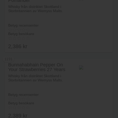
Pomander
Lägg i varukorg
Whisky från distriktet Skottland i
Storbritannien av Wemyss Malts.
Betyg recensenter
Betyg besökare
2,386
kr
1191
Bunnahabhain Pepper On
Your Strawberries 27 Years
Lägg i varukorg
Whisky från distriktet Skottland i
Storbritannien av Wemyss Malts.
Betyg recensenter
Betyg besökare
2,389
kr