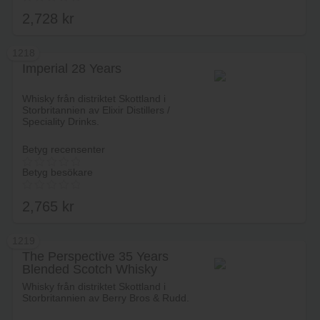
2,728
kr
1218
Imperial 28 Years
Lägg i varukorg
Whisky från distriktet Skottland i
Storbritannien av Elixir Distillers /
Speciality Drinks.
Betyg recensenter
Betyg besökare
2,765
kr
1219
The Perspective 35 Years
Blended Scotch Whisky
Lägg i varukorg
Whisky från distriktet Skottland i
Storbritannien av Berry Bros & Rudd.