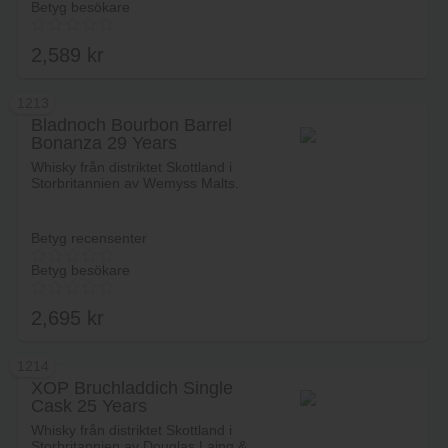
Betyg besökare
2,589
kr
1213
Bladnoch Bourbon Barrel
Bonanza 29 Years
Lägg i varukorg
Whisky från distriktet Skottland i
Storbritannien av Wemyss Malts.
Betyg recensenter
Betyg besökare
2,695
kr
1214
XOP Bruchladdich Single
Cask 25 Years
Lägg i varukorg
Whisky från distriktet Skottland i
Storbritannien av Douglas Laing &