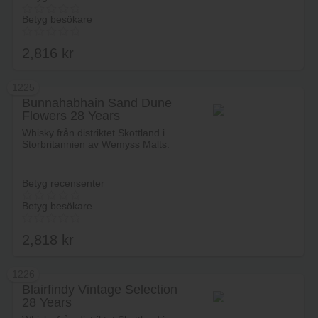
Betyg besökare
2,816
kr
1225
Bunnahabhain Sand Dune
Flowers 28 Years
Lägg i varukorg
Whisky från distriktet Skottland i
Storbritannien av Wemyss Malts.
Betyg recensenter
Betyg besökare
2,818
kr
1226
Blairfindy Vintage Selection
28 Years
Lägg i varukorg