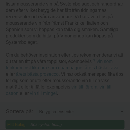
57
El Miracle Cava Brut Organic
Lägg i varukorg
Mousserande vin från distriktet Cava
i Spanien av Vicente Gandía.
Betyg recensenter
Betyg besökare
115
kr
58
La Corona Brut Rosé
Lägg i varukorg
Mousserande vin från distriktet Cava
i Spanien av Bodegas Langa.
Betyg recensenter
Betyg besökare