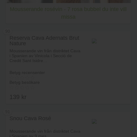
Mousserande rosévin - 7 rosa bubbel du inte vill
missa
90
Reserva Cava Adernats Brut
Nature
Mousserande vin från distriktet Cava
i Spanien av Vinicola i Secció de
Credit Sant Isidre…
Betyg recensenter
Betyg besökare
139
kr
91
Snou Cava Rosé
Lägg i varukorg
Mousserande vin från distriktet Cava
i Spanien av 9 mes.