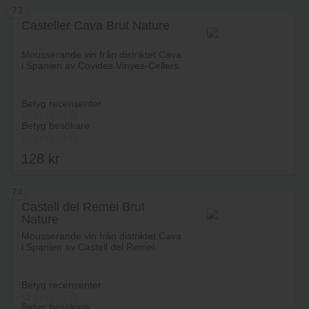
73
Casteller Cava Brut Nature
Lägg i varukorg
Mousserande vin från distriktet Cava
i Spanien av Covides Vinyes-Cellers.
Betyg recensenter
Betyg besökare
128
kr
74
Castell del Remei Brut
Nature
Lägg i varukorg
Mousserande vin från distriktet Cava
i Spanien av Castell del Remei.
Betyg recensenter
Betyg besökare