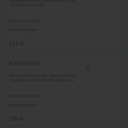
Mousserande vin från distriktet Cava
i Spanien av 9 mes.
Betyg recensenter
Betyg besökare
124
kr
72
BoråsBubblet
Lägg i varukorg
Mousserande vin från distriktet Cava
i Spanien av Pere Olivella Galimany.
Betyg recensenter
Betyg besökare
128
kr