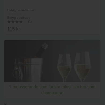
Betyg recensenter
Betyg besökare
(1)
115
kr
4.00
av 5
Lägg i varukorg
7 mousserande som funkar minst lika bra som
champagne
61