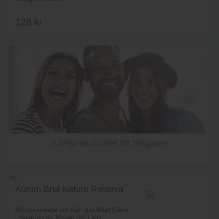
128
kr
Lägg i varukorg
9 briljanta bubbel för bloggare
75
Aurum Brut Nature Reserva
Mousserande vin från distriktet Cava
i Spanien av Maset del Lleó.