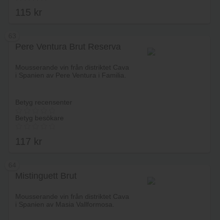
115
kr
4.00
av 5
63
Pere Ventura Brut Reserva
Lägg i varukorg
Mousserande vin från distriktet Cava
i Spanien av Pere Ventura i Familia.
Betyg recensenter
Betyg besökare
117
kr
64
Mistinguett Brut
Lägg i varukorg
Mousserande vin från distriktet Cava
i Spanien av Masia Vallformosa.