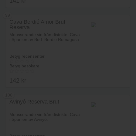
141
kr
99
Cava Berdié Amor Brut
Reserva
Lägg i varukorg
Mousserande vin från distriktet Cava
i Spanien av Bod. Berdie Romagosa.
Betyg recensenter
Betyg besökare
142
kr
100
Avinyó Reserva Brut
Lägg i varukorg
Mousserande vin från distriktet Cava
i Spanien av Avinyó.