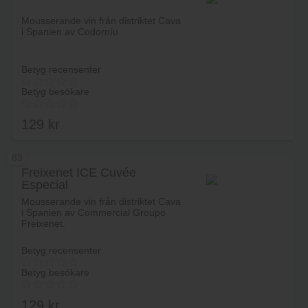
Lägg i varukorg
Mousserande vin från distriktet Cava
i Spanien av Codorníu.
Betyg recensenter
Betyg besökare
129
kr
83
Freixenet ICE Cuvée
Especial
Lägg i varukorg
Mousserande vin från distriktet Cava
i Spanien av Commercial Groupo
Freixenet.
Betyg recensenter
Betyg besökare
129
kr