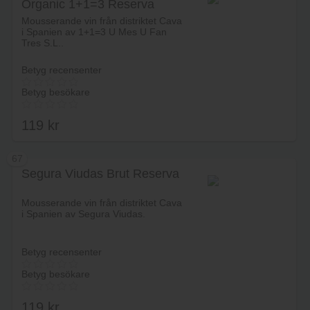
Organic 1+1=3 Reserva
Lägg i varukorg
Familia
Mousserande vin från distriktet Cava
i Spanien av 1+1=3 U Mes U Fan
Tres S.L..
Betyg recensenter
Betyg besökare
119
kr
67
Segura Viudas Brut Reserva
Lägg i varukorg
Mousserande vin från distriktet Cava
i Spanien av Segura Viudas.
Betyg recensenter
Betyg besökare
119
kr