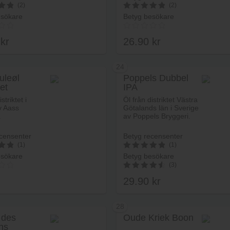
(2)
(2)
esökare
Betyg besökare
5
av 5
0
kr
26.90
kr
24
uleøl
Poppels Dubbel
et
IPA
Lägg i varukorg
Lägg i va
striktet i
Öl från distriktet Västra
v Aass
Götalands län i Sverige
.
av Poppels Bryggeri.
censenter
Betyg recensenter
(1)
(1)
esökare
Betyg besökare
5
(3)
av 5
29.90
kr
4.67
av 5
28
 des
Oude Kriek Boon
ns