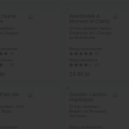
17
ic Nurse
Beerbliotek A
le
Moment of Clarity
Lägg i va
striktet i
Öl från distriktet Västra
 av Dugges
Götalands län i Sverige
.
av Beerbliotek.
censenter
Betyg recensenter
(1)
(1)
esökare
Betyg besökare
5
(2)
(2)
av 5
0
kr
24.90
kr
4.50
av 5
20
 Pale Ale
Gouden Carolus
Hopsinjoor
Lägg i varukorg
Lägg i va
istriktet i USA
Öl från distriktet i
 Blues
Belgien av Brouwerij
Het Anker.
censenter
Betyg recensenter