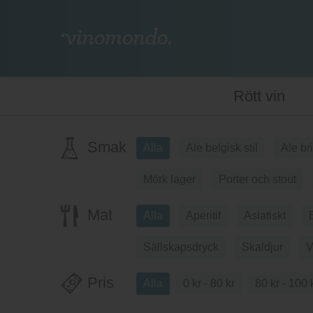
Rött vin
Smak
Alla
Ale belgisk stil
Ale br
Mörk lager
Porter och stout
Mat
Alla
Aperitif
Asiatiskt
Sällskapsdryck
Skaldjur
V
Pris
Alla
0 kr - 80 kr
80 kr - 100 