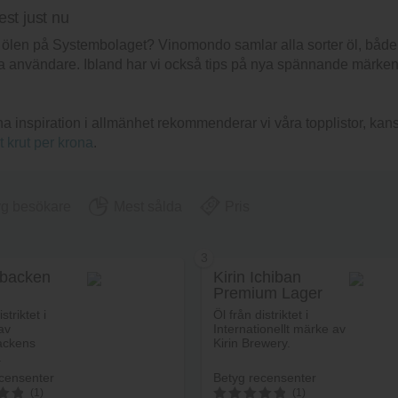
est just nu
sta ölen på Systembolaget? Vinomondo samlar alla sorter öl, båd
 användare. Ibland har vi också tips på nya spännande märken so
 ha inspiration i allmänhet rekommenderar vi våra topplistor, ka
t krut per krona
.
yg besökare
Mest sålda
Pris
3
abacken
Kirin Ichiban
Premium Lager
striktet i
Öl från distriktet i
av
Internationellt märke av
ackens
Kirin Brewery.
.
censenter
Betyg recensenter
(1)
(1)