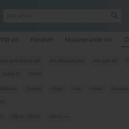
Vitt vin
Rosévin
Mousserande vin
Ö
ittisk-amerikansk stil
Ale oklassificerat
Ale tysk stil
A
Syrlig öl
Veteöl
Buffémat
Dessert
Fågel
Fisk
Fläsk
Grönsak
ilt
kr
100 kr - 160 kr
160 kr - ∞