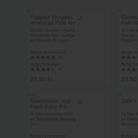
15
16
Poppels Bryggeri
Electr
American Pale Ale
Pale A
Lägg i varukorg
Öl från distriktet Västra
Öl från di
Götalands län i Sverige
Sverige
av Poppels Bryggeri.
Bryggeri
Betyg recensenter
Betyg re
(2)
Betyg besökare
Betyg b
5
5
(4)
av 5
av 5
23.50
kr
23.5
4.50
4.00
av 5
av 5
Tips!
19
Sweetwater Hop
Dale’s
Hash Easy IPA
Lägg i varukorg
Öl från distriktet i USA
Öl från d
av Sweetwater Brewing
av Oskar
Co..
Brewery.
Betyg recensenter
Betyg re