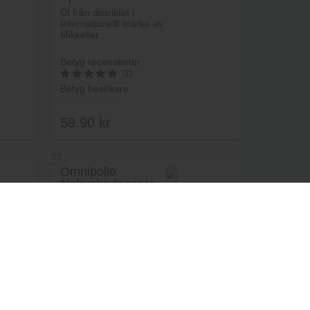
rukorg
Lägg i varukorg
Öl från distriktet i
Internationellt märke av
Mikkeller.
Betyg recensenter
(1)
Betyg besökare
5
av 5
59.90
kr
33
Omnipollo
Nebuchadnezzar
rukorg
Lägg i varukorg
Öl från distriktet i
Internationellt märke av
Omnipollo.
Betyg recensenter
(1)
Betyg besökare
4.6
(5)
av 5