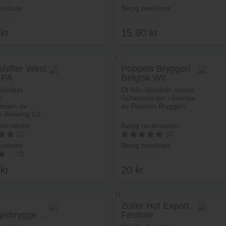
esökare
Betyg besökare
5
av 5
0
kr
15.90
kr
7
hifter West
Poppels Bryggeri
IPA
Belgisk Wit
Lägg i varukorg
Lägg i va
istriktet
Öl från distriktet Västra
i
Götalands län i Sverige
annien av
av Poppels Bryggeri.
e Brewing Co.
censenter
Betyg recensenter
(1)
(2)
esökare
Betyg besökare
5
(2)
av 5
0
kr
20
kr
11
Zoller Hof Export
iebryggeriet
Festbier
Lägg i varukorg
Lägg i va
 Ale