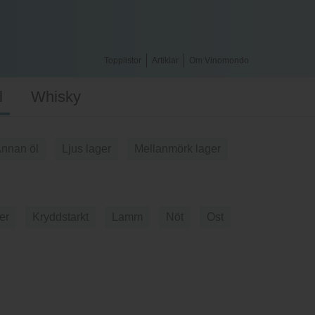
Topplistor
Artiklar
Om Vinomondo
l
Whisky
nnan öl
Ljus lager
Mellanmörk lager
er
Kryddstarkt
Lamm
Nöt
Ost