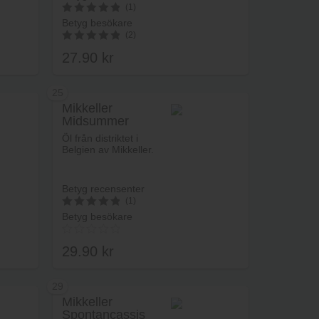
(1)
Betyg besökare
5
(2)
av 5
27.90
kr
5.00
av 5
25
Mikkeller
Midsummer
rukorg
Lägg i varukorg
Dream
Öl från distriktet i
Belgien av Mikkeller.
Betyg recensenter
(1)
Betyg besökare
5
av 5
29.90
kr
29
Mikkeller
Spontancassis