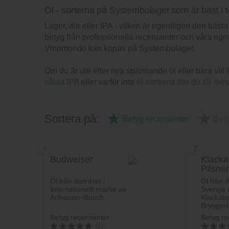
Öl - sorterna på Systembolaget som är bäst i t
Lager, ale eller IPA - vilken är egentligen den bä
betyg från professionella recensenter och våra egna
Vinomondo kan köpas på Systembolaget.
Om du är ute efter nya spännande öl eller bara vill
sålda IPA
eller varför inte
öl-sorterna där du får mes
Sortera på:
Betyg recensenter
Bet
1
2
Budweiser
Klack
Pilsner
Öl från distriktet i
Öl från di
Internationellt märke av
Sverige 
Anheuser-Busch.
Klackab
Bryggeri
Betyg recensenter
Betyg re
(1)