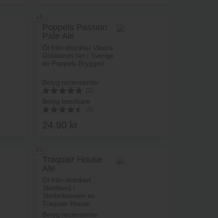
18
Poppels Passion
Pale Ale
rukorg
Lägg i varukorg
Öl från distriktet Västra
Götalands län i Sverige
av Poppels Bryggeri.
Betyg recensenter
(1)
Betyg besökare
5
(3)
av 5
24.90
kr
4.67
av 5
21
Traquair House
Ale
rukorg
Lägg i varukorg
Öl från distriktet
Skottland i
Storbritannien av
Traquair House.
Betyg recensenter