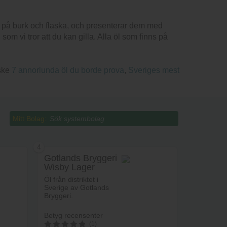
e på burk och flaska, och presenterar dem med
m vi tror att du kan gilla. Alla öl som finns på
nske
7 annorlunda öl du borde prova
,
Sveriges mest
Mitt Bolag:
4
Gotlands Bryggeri
Wisby Lager
Öl från distriktet i
Sverige av Gotlands
Bryggeri.
Betyg recensenter
(1)