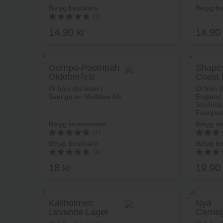
Betyg besökare
Betyg b
5
5
(1)
av 5
av 5
14.90
kr
14.9
5.00
av 5
5
6
Oompa-Poompah
Shapes
Oktoberfest
Coast 
Lägg i varukorg
Öl från distriktet i
Öl från d
Sverige av Multibev AB.
England 
Storbrit
Fourpur
Betyg recensenter
Betyg re
(1)
Betyg besökare
Betyg b
5
5
(1)
av 5
av 5
18
kr
19.9
5.00
4.00
av 5
av 5
9
10
Kallholmen
Nya
Levande Lager
Carneg
Lägg i varukorg
Amber