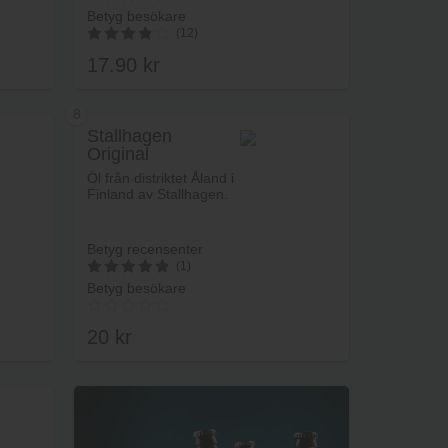
Betyg besökare
5
(12)
av 5
17.90
kr
3.92
av 5
8
Stallhagen
Original
rukorg
Lägg i varukorg
Öl från distriktet Åland i
Finland av Stallhagen.
Betyg recensenter
(1)
Betyg besökare
5
av 5
20
kr
rukorg
Lägg i varukorg