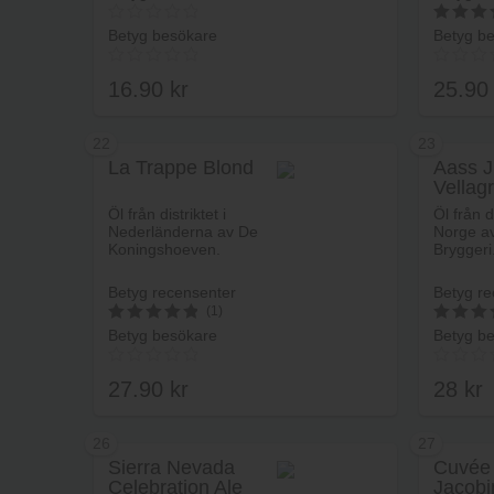
Betyg besökare
Betyg b
5
av 5
16.90
kr
25.9
22
23
La Trappe Blond
Aass J
Vellagr
Lägg i varukorg
Öl från distriktet i
Öl från di
Nederländerna av De
Norge a
Koningshoeven.
Bryggeri
Betyg recensenter
Betyg re
(1)
Betyg besökare
Betyg b
5
5
av 5
av 5
27.90
kr
28
kr
26
27
Sierra Nevada
Cuvée
Celebration Ale
Jacobi