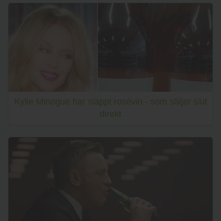
Kylie Minogue har släppt rosévin - som säljer slut
direkt