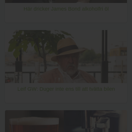
Här dricker James Bond alkoholfri öl
Leif GW: Duger inte ens till att tvätta bilen