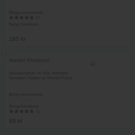
Betyg recensenter
(1)
5
Betyg besökare
av 5
165
kr
3
Martini Prosecco
Lägg i varukorg
Mousserande vin från distriktet
Venetien i Italien av Martini Rossi.
Betyg recensenter
Betyg besökare
(1)
5.00
av 5
89
kr