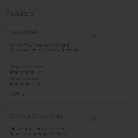
Populära
1
Kings Wish
Whisky från distriktet Skottland i
Storbritannien av Galatea Spirits AB.
Betyg recensenter
(1)
5
Betyg besökare
av 5
(6)
4.17
av
219
kr
5
2
Godeval Cepas Vellas
Lägg i varukorg
Vitt vin från distriktet Galicien i
Spanien av Bodegas Godeval.