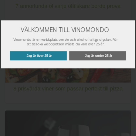
7 annorlunda öl varje ölälskare borde prova
VÄLKOMMEN TILL VINOMONDO
Vinomondo är en webbplats om vin och alkoholhaltiga drycker. För
att besöka webbplatsen måste du vara över 25 år.
Jag är över 25 år
Jag är under 25 år
8 prisvärda viner som passar perfekt till pizza