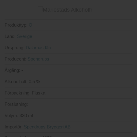
4
av 5
Produkttyp:
Öl
Land:
Sverige
Ursprung:
Dalarnas län
Producent:
Spendrups
Årgång:
-
Alkoholhalt:
0.5 %
Förpackning:
Flaska
Förslutning:
Volym:
330 ml
Importör:
Spendrups Bryggeri AB