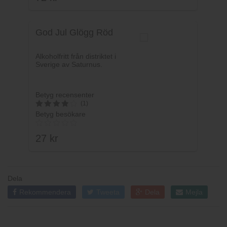
God Jul Glögg Röd
Alkoholfritt från distriktet i
Sverige av Saturnus.
Betyg recensenter
(1)
Betyg besökare
4
av 5
27
kr
Dela
Rekommendera
Tweeta
Dela
Mejla