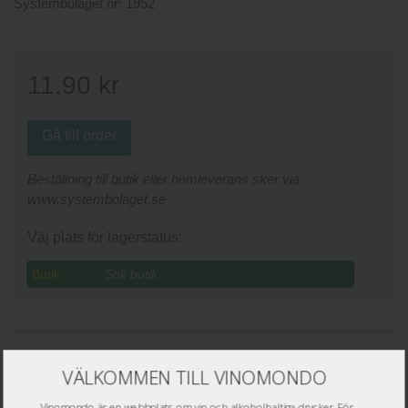
Systembolaget nr:
1952
11.90
kr
Gå till order
Beställning till butik eller hemleverans sker via
www.systembolaget.se
Väj plats för lagerstatus:
Butik:
Betyg recensenter
VÄLKOMMEN TILL VINOMONDO
Vinomondo är en webbplats om vin och alkoholhaltiga drycker. För