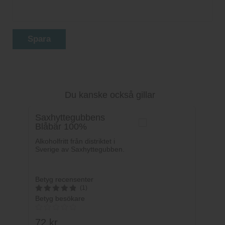
Spara
Du kanske också gillar
Saxhyttegubbens
Blåbär 100%
Alkoholfritt från distriktet i
Sverige av Saxhyttegubben.
Betyg recensenter
(1)
Betyg besökare
5
av 5
72
kr