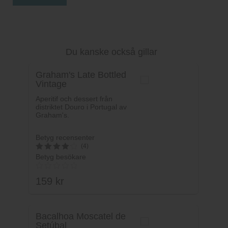
Du kanske också gillar
Graham's Late Bottled
Vintage
Aperitif och dessert från
distriktet Douro i Portugal av
Graham's.
Betyg recensenter
(4)
Betyg besökare
4.25
av 5
159
kr
Bacalhoa Moscatel de
Setúbal