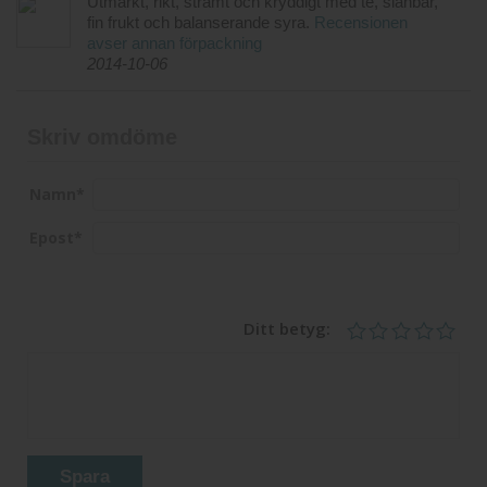
Utmärkt, rikt, stramt och kryddigt med te, slånbär,
fin frukt och balanserande syra.
Recensionen
avser annan förpackning
2014-10-06
Skriv omdöme
Namn
*
Epost
*
Ditt betyg:
Spara