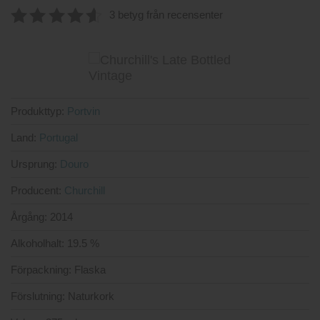
3 betyg från recensenter
4.6666666666667
av 5
Produkttyp:
Portvin
Land:
Portugal
Ursprung:
Douro
Producent:
Churchill
Årgång:
2014
Alkoholhalt:
19.5 %
Förpackning:
Flaska
Förslutning:
Naturkork