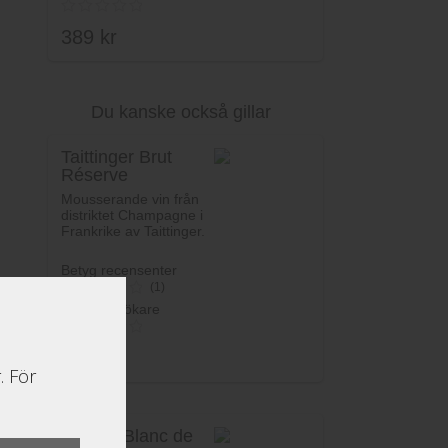
389
kr
Du kanske också gillar
Lägg i varukorg
Taittinger Brut
Réserve
Mousserande vin från
distriktet Champagne i
Frankrike av Taittinger.
Betyg recensenter
(1)
Betyg besökare
4
av 5
439
kr
. För
Palmer Blanc de