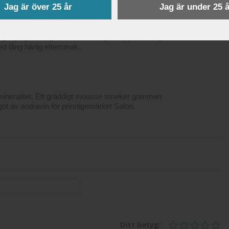
Jag är över 25 år
Jag är under 25 å
peng. Lyxigt anslag med röda och gula äpplen, nougat
ed lång härlig eftersmak.
ik mineralitet. Ett gräddigt mousse smeker gommen
ot av andravin för prestigemärket Salon.
Ditt betyg: