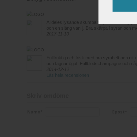
Alldeles lysande skumpa till ytterst rimling 
och en släng vanilj. Bra skärpa i syran och m
2017-11-10
Fullfruktig och frisk med bra syrabett och r
och fägnar ögat. Fullblodschampagne och någ
2014-12-12
Läs hela recensionen
Skriv omdöme
Namn
*
Epost
*