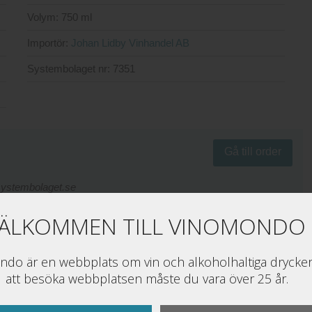
Volym:
750 ml
Importör:
Johan Lidby Vinhandel AB
Systembolaget nr:
7351
Gå till order
.systembolaget.se
ÄLKOMMEN TILL VINOMONDO
do är en webbplats om vin och alkoholhaltiga drycker
att besöka webbplatsen måste du vara över 25 år.