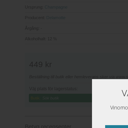
Ursprung:
Champagne
Producent:
Delamotte
Årgång:
-
Alkoholhalt:
12 %
449
kr
Beställning till butik eller hemleverans sker via www
Väj plats för lagerstatus:
V
Butik:
Vinomon
Betyg recensenter