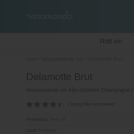
Rött vin
Hem
/
Mousserande vin
/
Delamotte Brut
Delamotte Brut
Mousserande vin från distriktet Champagne i
2 betyg från recensenter
4.5
av 5
Produkttyp:
Torrt vitt
Land:
Frankrike