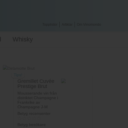
Topplistor
Artiklar
Om Vinomondo
l
Whisky
Tips!
Gremillet Cuvée
Prestige Brut
Mousserande vin från
distriktet Champagne i
Frankrike av
Champagne J-M
Gremillet.
Betyg recensenter
Betyg besökare