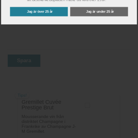
Jag är över 25 år
Jag är under 25 år
Ditt betyg:
Spara
Tips!
Gremillet Cuvée
Prestige Brut
Mousserande vin från
distriktet Champagne i
Frankrike av Champagne J-
M Gremillet.