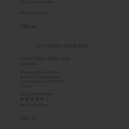
Betyg recensenter
Betyg besökare
389
kr
Du kanske också gillar
Lägg i varukorg
Jean-Noël Haton Brut
Classic
Mousserande vin från
distriktet Champagne i
Frankrike av Jean-Noël
Haton.
Betyg recensenter
(1)
Betyg besökare
5
av 5
249
kr