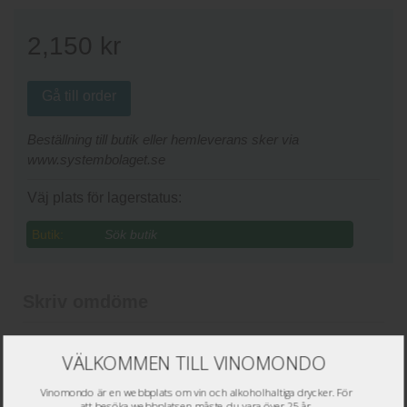
2,150
kr
Gå till order
Beställning till butik eller hemleverans sker via
www.systembolaget.se
Väj plats för lagerstatus:
Butik:
Skriv omdöme
Namn
*
VÄLKOMMEN TILL VINOMONDO
Epost
*
Vinomondo är en webbplats om vin och alkoholhaltiga drycker. För
att besöka webbplatsen måste du vara över 25 år.