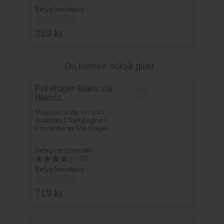
Betyg besökare
389
kr
Du kanske också gillar
Lägg i varukorg
Pol Roger Blanc de
Blancs
Mousserande vin från
distriktet Champagne i
Frankrike av Pol Roger.
Betyg recensenter
(3)
Betyg besökare
4
av 5
719
kr