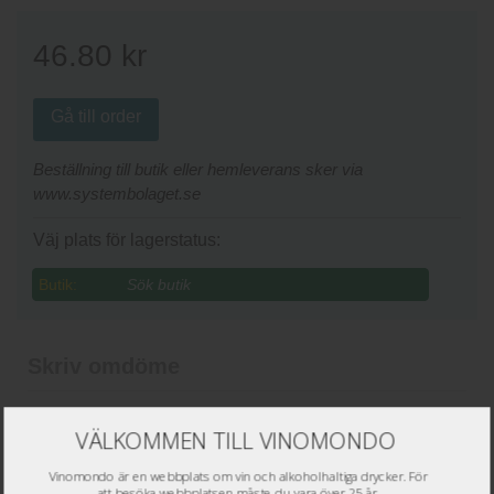
46.80
kr
Gå till order
Beställning till butik eller hemleverans sker via
www.systembolaget.se
Väj plats för lagerstatus:
Butik:
Skriv omdöme
Namn
*
VÄLKOMMEN TILL VINOMONDO
Epost
*
Vinomondo är en webbplats om vin och alkoholhaltiga drycker. För
att besöka webbplatsen måste du vara över 25 år.