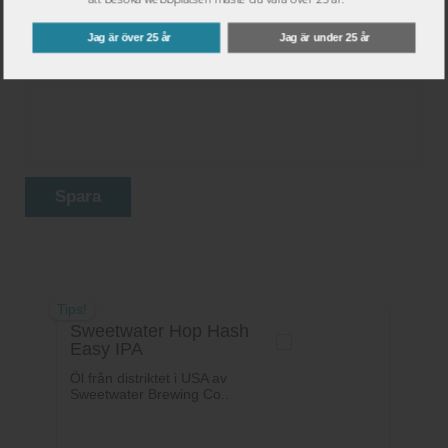
Jag är över 25 år
Jag är under 25 år
Ditt betyg:
Spara
Tips!
Sweetwater Hop Hash
Easy IPA
Öl från distriktet i USA av
Sweetwater Brewing Co..