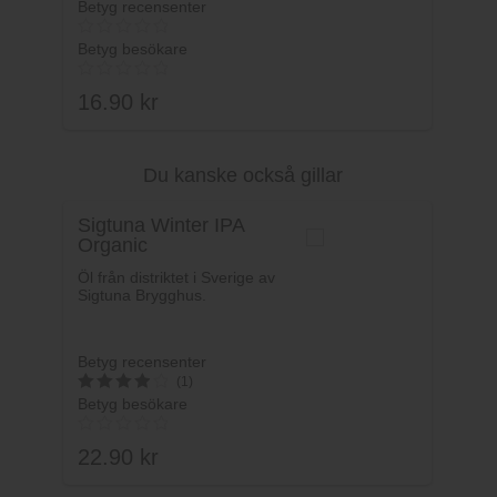
Betyg recensenter
Betyg besökare
16.90
kr
Du kanske också gillar
Lägg i varukorg
Sigtuna Winter IPA
Organic
Öl från distriktet i Sverige av
Sigtuna Brygghus.
Betyg recensenter
(1)
Betyg besökare
4
av 5
22.90
kr