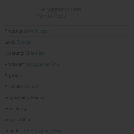
3
av 5
Produkttyp:
Mörk lager
Land:
Sverige
Ursprung:
Skåne län
Producent:
Brygghuset Finn
Årgång:
-
Alkoholhalt:
6.5 %
Förpackning:
Flaska
Förslutning:
Volym:
330 ml
Importör:
AB Brygghuset Finn