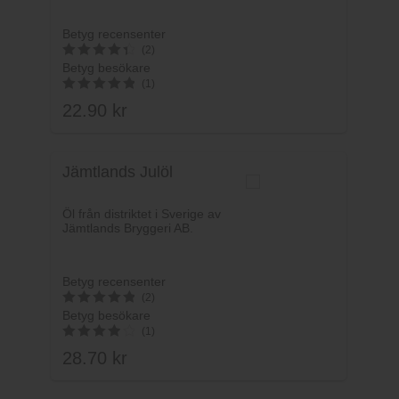
Betyg recensenter
(2)
Betyg besökare
4.5
(1)
av 5
22.90
kr
5
av 5
Jämtlands Julöl
Öl från distriktet i Sverige av
Jämtlands Bryggeri AB.
Betyg recensenter
(2)
Betyg besökare
5
(1)
av 5
28.70
kr
4
av 5