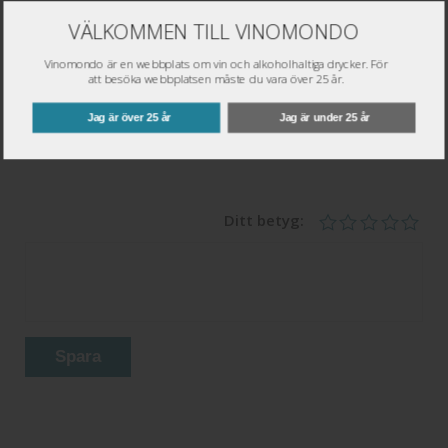
VÄLKOMMEN TILL VINOMONDO
Skriv omdöme
Vinomondo är en webbplats om vin och alkoholhaltiga drycker. För
att besöka webbplatsen måste du vara över 25 år.
Namn
*
Jag är över 25 år
Jag är under 25 år
Epost
*
Ditt betyg:
Spara