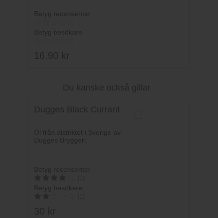
Betyg recensenter
Betyg besökare
16.90
kr
Du kanske också gillar
Lägg i varukorg
Dugges Black Currant
Öl från distriktet i Sverige av
Dugges Bryggeri.
Betyg recensenter
(1)
Betyg besökare
4
(1)
av 5
30
kr
2