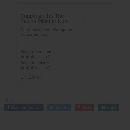
av 5
Coppersmith's The
Pawns Pilsener Non-
Gluten
Öl från distriktet i Sverige av
Coppersmith's.
Betyg recensenter
(2)
Betyg besökare
3
(2)
av 5
17.10
kr
3.5
av 5
Dela
Rekommendera
Tweeta
Dela
Mejla