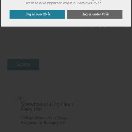
att besöka webbplatsen måste du vara över 25 år.
Jag är över 25 år
Jag är under 25 år
Ditt betyg:
Spara
Tips!
Sweetwater Hop Hash
Easy IPA
Öl från distriktet i USA av
Sweetwater Brewing Co..