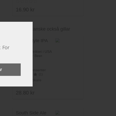
16.90
kr
Du kanske också gillar
Lägg i varukorg
Slope Style IPA
. För
Öl från distriktet i USA
av Boulder Beer.
r
Betyg recensenter
(1)
Betyg besökare
5
av 5
28.80
kr
South Side Ale