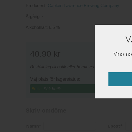
Producent:
Captain Lawrence Brewing Company
Årgång:
-
Alkoholhalt:
6.5 %
V
40.90
kr
Vinomon
Beställning till butik eller hemleverans sker via www
Väj plats för lagerstatus:
Butik:
Skriv omdöme
Namn
*
Epost
*