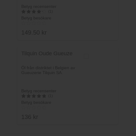
Betyg recensenter
(1)
Betyg besökare
4.4
av 5
149.50
kr
Tilquin Oude Gueuze
Öl från distriktet i Belgien av
Gueuzerie Tilquin SA.
Betyg recensenter
(1)
Betyg besökare
5
av 5
136
kr