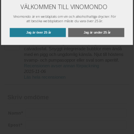
VÄLKOMMEN TILL VINOMONDO
Betyg recensenter
Vinomondo är en webbplats om vin och alkoholhaltiga drycker. För
att besöka webbplatsen måste du vara över 25 år.
Jag är över 25 år
Jag är under 25 år
Underbart äpplig och ren cider med både djup och
komplexitet efter några månader på gamla
calvadosfat. Snyggt integrerade bubblor men ändå
med en pigg och ungdomlig känsla. Njut till höstens
svamp- och pumpasoppor eller sval som aperitif.
Recensionen avser annan förpackning
2015-11-06
Läs hela recensionen
Skriv omdöme
Namn
*
Epost
*