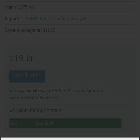
Volym:
375 ml
Importör:
TOMP Beer Wine & Spirits AB
Systembolaget nr:
11815
119
kr
Gå till order
Beställning till butik eller hemleverans sker via
www.systembolaget.se
Väj plats för lagerstatus:
Butik: