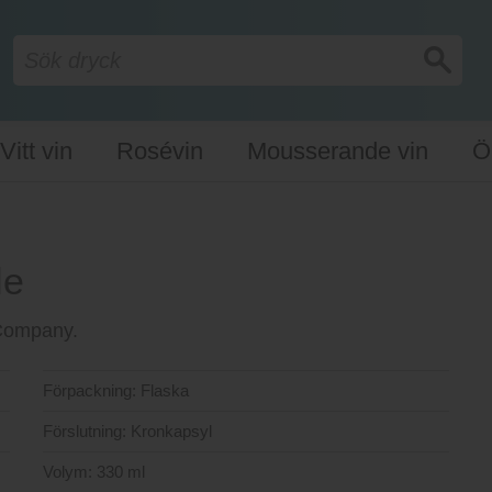
Vitt vin
Rosévin
Mousserande vin
Ö
le
g Company.
Förpackning:
Flaska
Förslutning:
Kronkapsyl
Volym:
330 ml