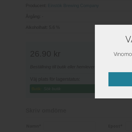
Producent:
Einstök Brewing Company
Årgång:
-
Alkoholhalt:
5.6 %
V
26.90
kr
Vinomon
Beställning till butik eller hemleverans sker via www
Väj plats för lagerstatus:
Butik:
Skriv omdöme
Namn
*
Epost
*