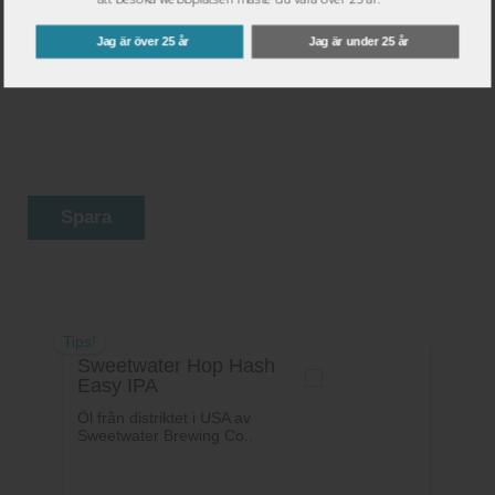
Jag är över 25 år
Jag är under 25 år
Ditt betyg:
Spara
Tips!
Sweetwater Hop Hash
Easy IPA
Öl från distriktet i USA av
Sweetwater Brewing Co..