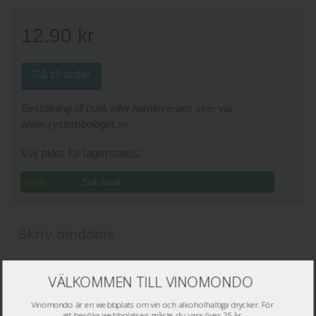
12.90
kr
Gå till order
Beställning till butik eller hemleverans sker via
www.systembolaget.se
Väj plats för lagerstatus:
Butik:
Skriv omdöme
Namn
*
VÄLKOMMEN TILL VINOMONDO
Epost
*
Vinomondo är en webbplats om vin och alkoholhaltiga drycker. För
att besöka webbplatsen måste du vara över 25 år.