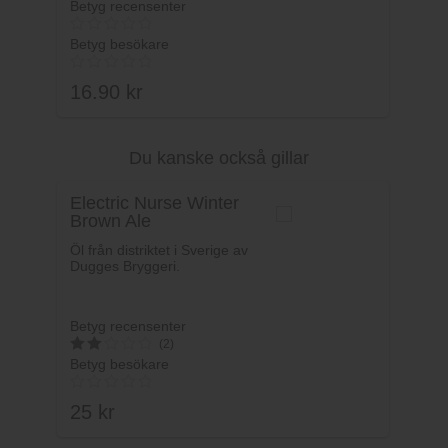
Betyg recensenter
Betyg besökare
16.90
kr
Du kanske också gillar
Lägg i varukorg
Electric Nurse Winter
Brown Ale
Öl från distriktet i Sverige av
Dugges Bryggeri.
Betyg recensenter
(2)
Betyg besökare
2
av 5
25
kr