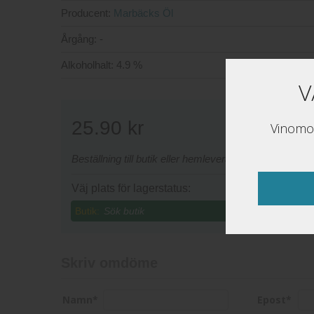
Producent:
Marbäcks Öl
Årgång:
-
Alkoholhalt:
4.9 %
V
25.90
kr
Vinomon
Beställning till butik eller hemleverans sker via www
Väj plats för lagerstatus:
Butik:
Skriv omdöme
Namn
*
Epost
*