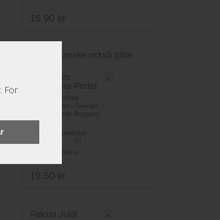
16.90
kr
Du kanske också gillar
Lägg i varukorg
Oppigårds
Hedemora Porter
. För
Öl från distriktet
Dalarnas län i Sverige
av Oppigårds Bryggeri
AB.
r
Betyg recensenter
(1)
Betyg besökare
4
av 5
19.50
kr
Falcon Julöl