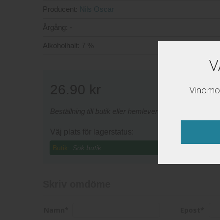
Producent:
Nils Oscar
Årgång:
-
Alkoholhalt:
7 %
V
26.90
kr
Vinomon
Beställning till butik eller hemleverans sker via www
Väj plats för lagerstatus:
Butik:
Skriv omdöme
Namn
*
Epost
*