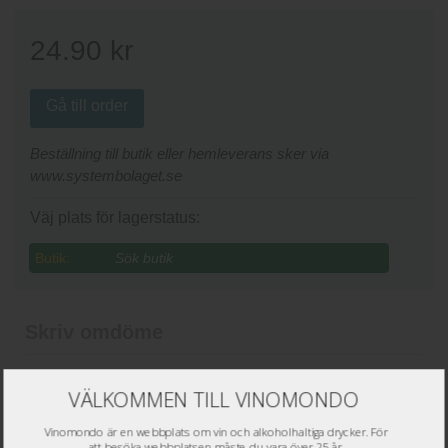
24.90
kr
Gå till order
Beställning till butik eller hemleverans sker via
www.systembolaget.se
Väj plats för lagerstatus:
Butik:
Skriv omdöme
Namn
*
VÄLKOMMEN TILL VINOMONDO
Epost
*
Vinomondo är en webbplats om vin och alkoholhaltiga drycker. För
att besöka webbplatsen måste du vara över 25 år.