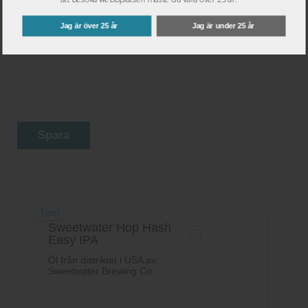
Jag är över 25 år
Jag är under 25 år
Ditt betyg:
Spara
Tips!
Sweetwater Hop Hash
Easy IPA
Öl från distriktet i USA av
Sweetwater Brewing Co..