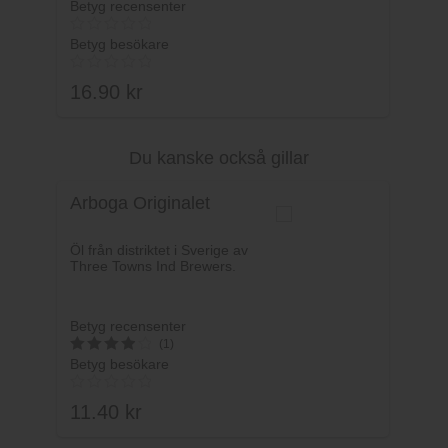
Betyg recensenter
Betyg besökare
16.90
kr
Du kanske också gillar
Lägg i varukorg
Arboga Originalet
Öl från distriktet i Sverige av
Three Towns Ind Brewers.
Betyg recensenter
(1)
Betyg besökare
4
av 5
11.40
kr