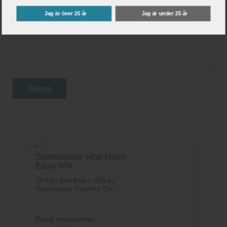
Jag är över 25 år
Jag är under 25 år
Ditt betyg:
Spara
Tips!
Sweetwater Hop Hash
Easy IPA
Öl från distriktet i USA av
Sweetwater Brewing Co..
Betyg recensenter