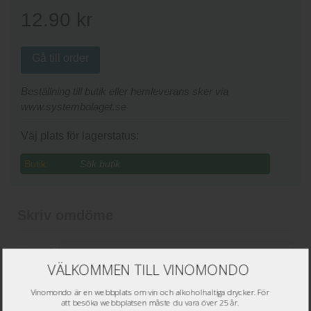
12.90
kr
Gå till order
Beställning till butik eller hemleverans sker via
www.systembolaget.se
Väj plats för lagerstatus:
Butik:
Skriv omdöme
Namn
*
VÄLKOMMEN TILL VINOMONDO
Epost
*
Vinomondo är en webbplats om vin och alkoholhaltiga drycker. För
att besöka webbplatsen måste du vara över 25 år.