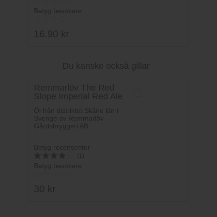
Betyg besökare
16.90
kr
Du kanske också gillar
Lägg i varukorg
Remmarlöv The Red
Slope Imperial Red Ale
Öl från distriktet Skåne län i
Sverige av Remmarlöv
Gårdsbryggeri AB.
Betyg recensenter
(1)
Betyg besökare
4
av 5
30
kr