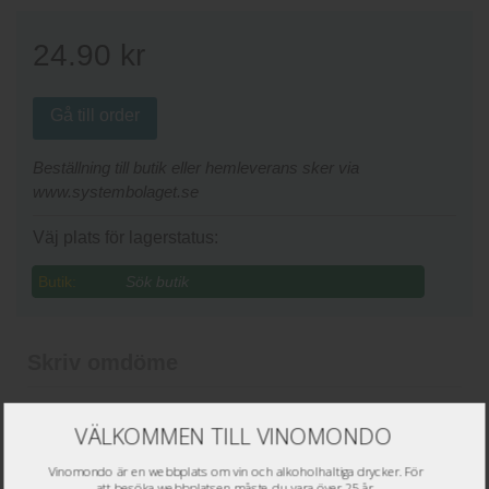
24.90
kr
Gå till order
Beställning till butik eller hemleverans sker via
www.systembolaget.se
Väj plats för lagerstatus:
Butik:
Skriv omdöme
Namn
*
VÄLKOMMEN TILL VINOMONDO
Epost
*
Vinomondo är en webbplats om vin och alkoholhaltiga drycker. För
att besöka webbplatsen måste du vara över 25 år.