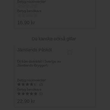
Betyg recensenter
Betyg besökare
16.90
kr
Du kanske också gillar
Lägg i varukorg
Jämtlands Påsköl
Öl från distriktet i Sverige av
Jämtlands Bryggeri.
Betyg recensenter
(2)
Betyg besökare
4.5
(1)
av 5
22.90
kr
5
av 5