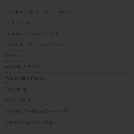
Produkttyp:
Ale brittisk-amerikansk stil
Land:
Sverige
Ursprung:
Västra Götalands län
Producent:
The Piraya Brewery
Årgång:
-
Alkoholhalt:
5.3 %
Förpackning:
Flaska
Förslutning:
Volym:
330 ml
Importör:
The Piraya Brewery AB
Systembolaget nr:
32680