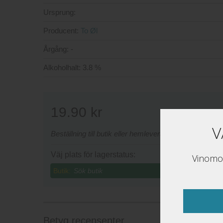
Ursprung:
Producent:
To Øl
Årgång:
-
Alkoholhalt:
3.8 %
19.90
kr
V
Beställning till butik eller hemleverans sker via www
Väj plats för lagerstatus:
Vinomon
Butik:
Betyg recensenter