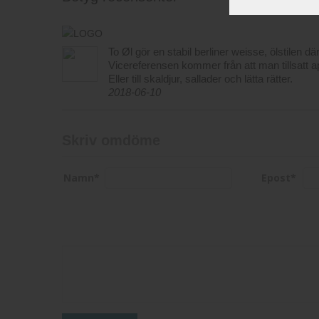
To Øl gör en stabil berliner weisse, ölstilen dä
Vicereferensen kommer från att man tillsatt ap
Eller till skaldjur, sallader och lätta rätter.
2018-06-10
Skriv omdöme
Namn
*
Epost
*