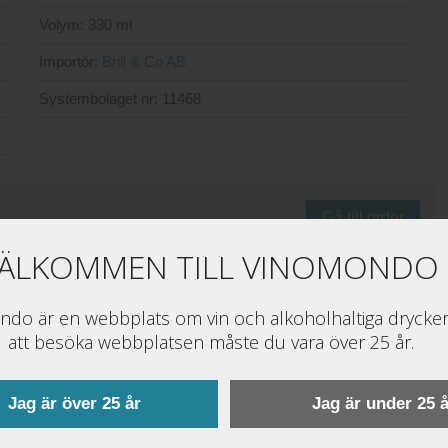
Volym:
330 ml
Importör:
Brill & Co AB
Systembolaget nr:
11468
Gå till order
ÄLKOMMEN TILL VINOMONDO
.systembolaget.se
do är en webbplats om vin och alkoholhaltiga drycker
att besöka webbplatsen måste du vara över 25 år.
Jag är över 25 år
Jag är under 25 å