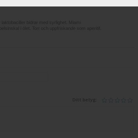
r laktobaciller bidrar med syrlighet. Miami
elsinskal i ölet. Torr och uppfriskande som aperitif.
Ditt betyg: