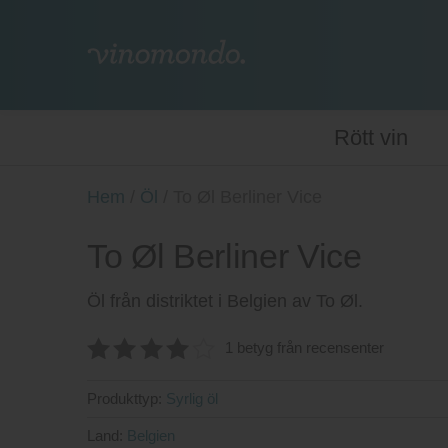
Rött vin
Hem
/
Öl
/
To Øl Berliner Vice
To Øl Berliner Vice
Öl från distriktet i Belgien av To Øl.
1 betyg från recensenter
4
av 5
Produkttyp:
Syrlig öl
Land:
Belgien