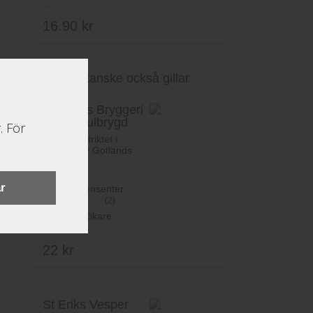
16.90
kr
Du kanske också gillar
Lägg i varukorg
Gotlands Bryggeri
Wisby Julbrygd
. För
Öl från distriktet i
Sverige av Gotlands
Bryggeri.
r
Betyg recensenter
(2)
Betyg besökare
3.5
av 5
22
kr
St Eriks Vesper