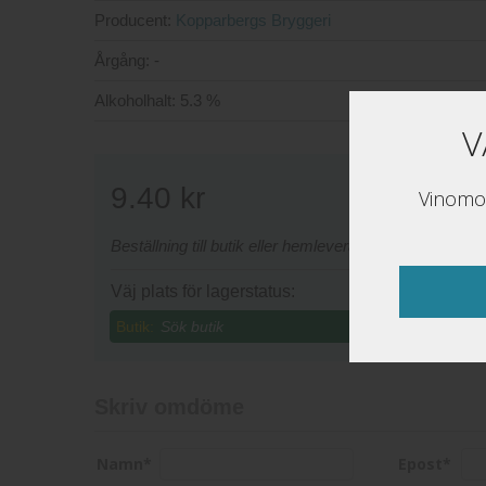
Producent:
Kopparbergs Bryggeri
Årgång:
-
Alkoholhalt:
5.3 %
V
9.40
kr
Vinomon
Beställning till butik eller hemleverans sker via www
Väj plats för lagerstatus:
Butik:
Skriv omdöme
Namn
*
Epost
*