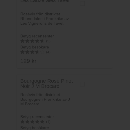
Les Lauzeraies Tavel
Rosévin från distriktet
Rhonedalen i Frankrike av
Les Vignerons de Tavel.
Betyg recensenter
(5)
Betyg besökare
4.8
(4)
av 5
129
kr
3.75
av 5
Bourgogne Rosé Pinot
Noir J M Brocard
Rosévin från distriktet
Bourgogne i Frankrike av J
M Brocard.
Betyg recensenter
(1)
Betyg besökare