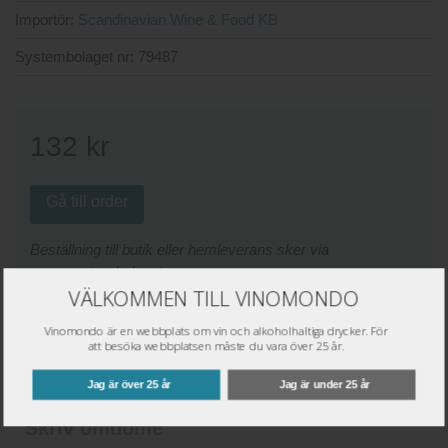
Importör:
Scandinavian Wine & Food KB
Systembolaget nr:
79487
132
kr
Gå till order
Beställning till butik eller hemleverans sker via
www.systembolaget.se
VÄLKOMMEN TILL VINOMONDO
Väj plats för lagerstatus:
Vinomondo är en webbplats om vin och alkoholhaltiga drycker. För
att besöka webbplatsen måste du vara över 25 år.
Butik:
Jag är över 25 år
Jag är under 25 år
Skriv omdöme