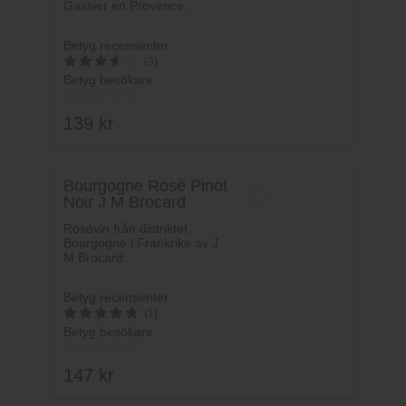
Gassier en Provence.
Betyg recensenter
(3)
Betyg besökare
3.6666666666667
av 5
139
kr
Bourgogne Rosé Pinot
Noir J M Brocard
Rosévin från distriktet
Bourgogne i Frankrike av J
M Brocard.
Betyg recensenter
(1)
Betyg besökare
5
av 5
147
kr