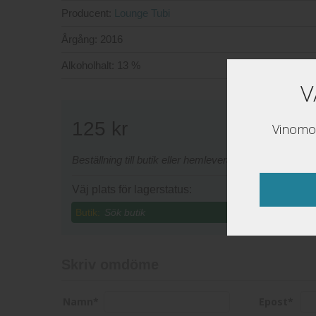
Producent:
Lounge Tubi
Årgång:
2016
Alkoholhalt:
13 %
V
125
kr
Vinomon
Beställning till butik eller hemleverans sker via www
Väj plats för lagerstatus:
Butik:
Skriv omdöme
Namn
*
Epost
*