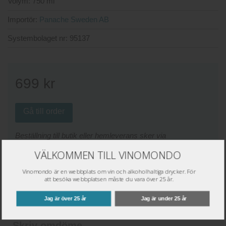
Volym:
750 ml
Importör:
Panache Sweden AB
Systembolaget nr:
95137
699
kr
Gå till order
Beställning till butik eller hemleverans sker via
www.systembolaget.se
VÄLKOMMEN TILL VINOMONDO
Väj plats för lagerstatus:
Vinomondo är en webbplats om vin och alkoholhaltiga drycker. För
att besöka webbplatsen måste du vara över 25 år.
Butik:
Jag är över 25 år
Jag är under 25 år
Skriv omdöme