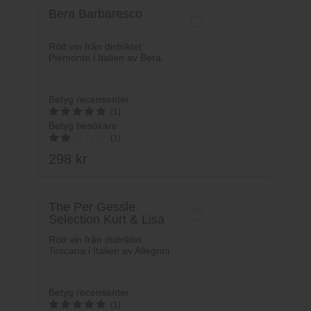
Bera Barbaresco
Rött vin från distriktet
Piemonte i Italien av Bera.
Betyg recensenter
(1)
Betyg besökare
5
(1)
av 5
298
kr
2
av 5
The Per Gessle
Selection Kurt & Lisa
Rött vin från distriktet
Toscana i Italien av Allegrini.
Betyg recensenter
(1)