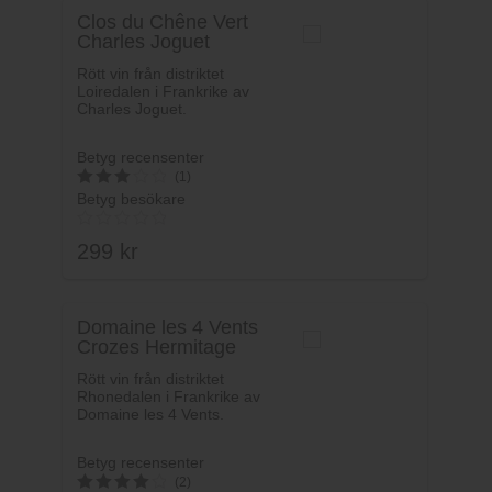
Clos du Chêne Vert
Charles Joguet
Rött vin från distriktet
Loiredalen i Frankrike av
Charles Joguet.
Betyg recensenter
(1)
Betyg besökare
3
av 5
299
kr
Domaine les 4 Vents
Crozes Hermitage
Rött vin från distriktet
Rhonedalen i Frankrike av
Domaine les 4 Vents.
Betyg recensenter
(2)