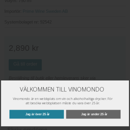
Volym:
750 ml
Importör:
Prime Wine Sweden AB
Systembolaget nr:
92542
2,890
kr
Gå till order
Beställning till butik eller hemleverans sker via
www.systembolaget.se
VÄLKOMMEN TILL VINOMONDO
Väj plats för lagerstatus:
Vinomondo är en webbplats om vin och alkoholhaltiga drycker. För
att besöka webbplatsen måste du vara över 25 år.
Butik:
Jag är över 25 år
Jag är under 25 år
Skriv omdöme