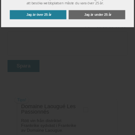
att besöka webbplatsen måste du vara över 25 år.
Jag är över 25 år
Jag är under 25 år
Ditt betyg:
Spara
Tips!
Domaine Laougué Les
Passionnés
Rött vin från distriktet
Frankrike sydväst i Frankrike
av Domaine Laougue.