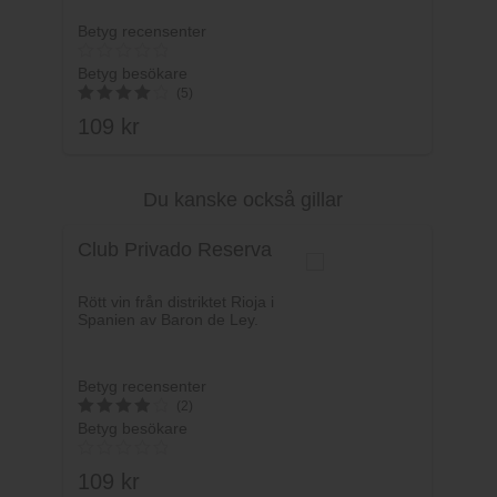
Betyg recensenter
Betyg besökare
(5)
109
kr
4.2
av 5
Du kanske också gillar
Lägg i varukorg
Club Privado Reserva
Rött vin från distriktet Rioja i
Spanien av Baron de Ley.
Betyg recensenter
(2)
Betyg besökare
4
av 5
109
kr