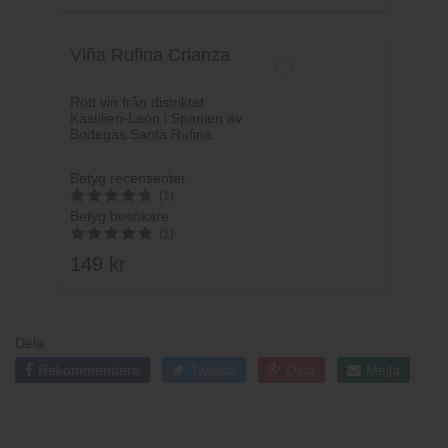
Viña Rufina Crianza
Rött vin från distriktet
Kastilien-León i Spanien av
Bodegas Santa Rufina.
Betyg recensenter
(1)
Betyg besökare
5
(1)
av 5
149
kr
5
av 5
Dela
Rekommendera
Tweeta
Dela
Mejla