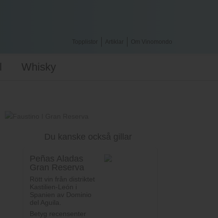
Topplistor
Artiklar
Om Vinomondo
l
Whisky
Du kanske också gillar
Peñas Aladas
Gran Reserva
Rött vin från distriktet
Kastilien-León i
Spanien av Dominio
del Aguila.
Betyg recensenter