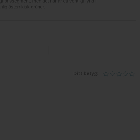
gt prissegment, men det här är ett verkligt fynd i
g österrikisk grüner.
Ditt betyg: