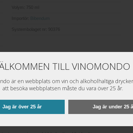
Volym:
750 ml
Importör:
Bibendum
Systembolaget nr:
90376
ÄLKOMMEN TILL VINOMONDO
do är en webbplats om vin och alkoholhaltiga drycker
att besöka webbplatsen måste du vara över 25 år.
Jag är över 25 år
Jag är under 25 å