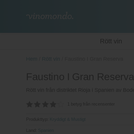
Rött vin
Hem
/
Rött vin
/
Faustino I Gran Reserva
Faustino I Gran Reserva
Rött vin från distriktet Rioja i Spanien av Bo
1 betyg från recensenter
4.2
av 5
Produkttyp:
Kryddigt & Mustigt
Land:
Spanien