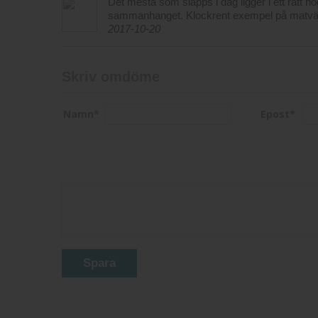
Det mesta som släpps i dag ligger i ett rätt hö
sammanhanget. Klockrent exempel på matvänli
2017-10-20
Skriv omdöme
Namn
*
Epost
*
Spara