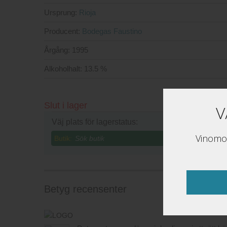
Ursprung:
Rioja
Producent:
Bodegas Faustino
Årgång:
1995
Alkoholhalt:
13.5 %
Slut i lager
V
Väj plats för lagerstatus:
Vinomon
Butik:
Betyg recensenter