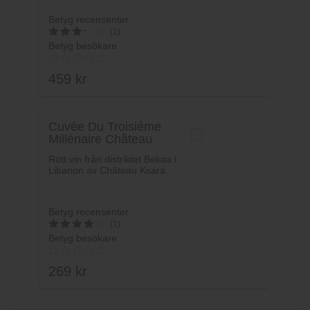
Betyg recensenter
(1)
Betyg besökare
3.3
av 5
459
kr
Cuvée Du Troisiéme
Millénaire Château
Ksara
Rött vin från distriktet Bekaa i
Libanon av Château Ksara.
Betyg recensenter
(1)
Betyg besökare
4.2
av 5
269
kr