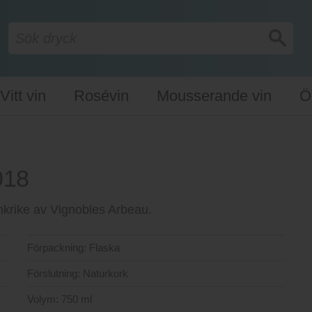
Vitt vin
Rosévin
Mousserande vin
Ö
018
rankrike av Vignobles Arbeau.
Förpackning:
Flaska
Förslutning:
Naturkork
Volym:
750 ml