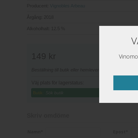
Producent:
Vignobles Arbeau
Årgång:
2018
Alkoholhalt:
12.5 %
V
149
kr
Vinomon
Beställning till butik eller hemleverans sker via www
Väj plats för lagerstatus:
Butik:
Skriv omdöme
Namn
*
Epost
*