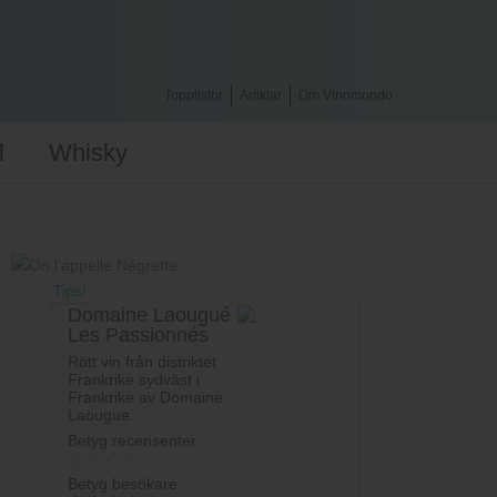
Topplistor
Artiklar
Om Vinomondo
l
Whisky
Tips!
Domaine Laougué
Les Passionnés
Rött vin från distriktet
Frankrike sydväst i
Frankrike av Domaine
Laougue.
Betyg recensenter
Betyg besökare