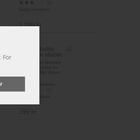
(1)
Betyg besökare
3
av 5
1,399
kr
Susana Balbo
Signature Malbec
. För
Rött vin från distriktet
Cuyo i Argentina av
Susana Balbo Wines.
r
Betyg recensenter
(1)
Betyg besökare
4.2
av 5
199
kr