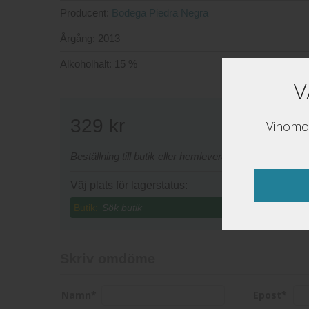
Producent:
Bodega Piedra Negra
Årgång:
2013
Alkoholhalt:
15 %
V
329
kr
Vinomon
Beställning till butik eller hemleverans sker via www
Väj plats för lagerstatus:
Butik:
Skriv omdöme
Namn
*
Epost
*