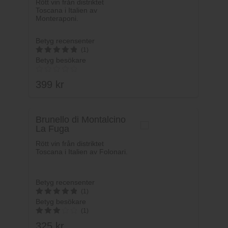
Rött vin från distriktet
Toscana i Italien av
Monteraponi.
Betyg recensenter
(1)
Betyg besökare
5
av 5
399
kr
Brunello di Montalcino
La Fuga
Rött vin från distriktet
Toscana i Italien av Folonari.
Betyg recensenter
(1)
Betyg besökare
5
(1)
av 5
325
kr
3