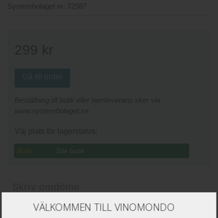
Systembolaget nr:
72987
299
kr
Gå till order
Beställning till butik eller hemleverans sker via
www.systembolaget.se
Väj plats för lagerstatus:
Butik:
Skriv omdöme
VÄLKOMMEN TILL VINOMONDO
Namn
*