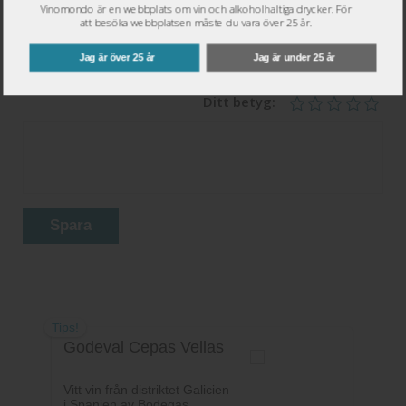
Vinomondo är en webbplats om vin och alkoholhaltiga drycker. För
att besöka webbplatsen måste du vara över 25 år.
Epost
*
Jag är över 25 år
Jag är under 25 år
Ditt betyg:
Spara
Tips!
Godeval Cepas Vellas
Vitt vin från distriktet Galicien
i Spanien av Bodegas