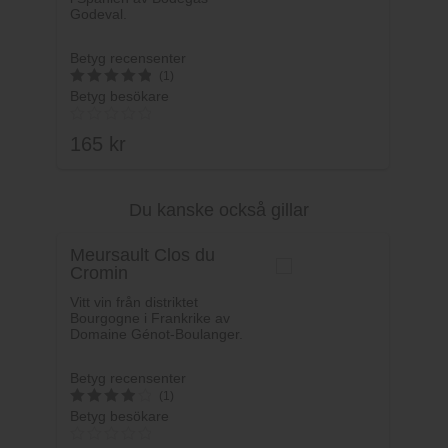
Godeval.
Betyg recensenter
(1)
Betyg besökare
5
av 5
165
kr
Du kanske också gillar
Lägg i varukorg
Meursault Clos du
Cromin
Vitt vin från distriktet
Bourgogne i Frankrike av
Domaine Génot-Boulanger.
Betyg recensenter
(1)
Betyg besökare
4
av 5