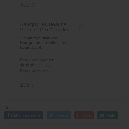
499
kr
Savigny-lès-Beaune
Premier Cru Clos des
Guettes Louis Jadot
Vitt vin från distriktet
Bourgogne i Frankrike av
Louis Jadot.
Betyg recensenter
(1)
Betyg besökare
3
av 5
295
kr
Dela
Rekommendera
Tweeta
Dela
Mejla